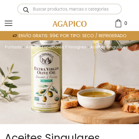
0
ENVÍO GRATIS: 99€ POR TIPO: SECO / REFRIGERADO
Portada
»
Aceites Especiales Y Vinagres
»
Aceites Singulares
Aceites Singulares