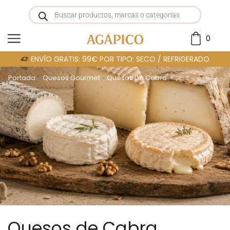
0
ENVÍO GRATIS: 99€ POR TIPO: SECO / REFRIGERADO
Portada
»
Quesos Gourmet
»
Quesos De Cabra
Quesos de Cabra