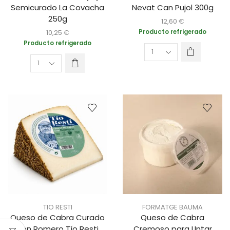
Semicurado La Covacha
Nevat Can Pujol 300g
250g
12,60
€
10,25
€
Producto refrigerado
Producto refrigerado
TIO RESTI
FORMATGE BAUMA
Queso de Cabra Curado
Queso de Cabra
con Romero Tío Resti
Cremoso para Untar