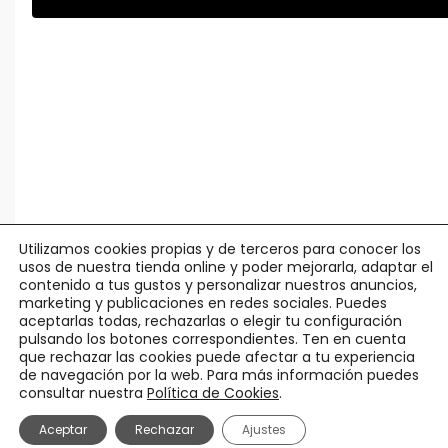
Utilizamos cookies propias y de terceros para conocer los
usos de nuestra tienda online y poder mejorarla, adaptar el
contenido a tus gustos y personalizar nuestros anuncios,
marketing y publicaciones en redes sociales. Puedes
aceptarlas todas, rechazarlas o elegir tu configuración
pulsando los botones correspondientes. Ten en cuenta
que rechazar las cookies puede afectar a tu experiencia
de navegación por la web. Para más información puedes
consultar nuestra
Política de Cookies
.
© Agápico -
Legal y Privacidad
·
Política Cookies
·
Condiciones
Aceptar
Rechazar
Ajustes
Uso
·
Pedidos y Devoluciones
Aperitivo
Italia Gourmet
Conservas
Regalos