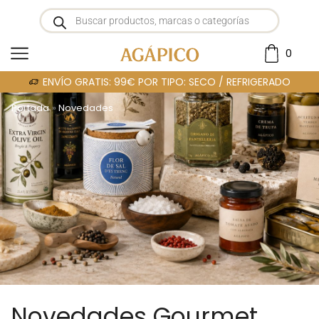
0
ENVÍO GRATIS: 99€ POR TIPO: SECO / REFRIGERADO
Portada
»
Novedades
Novedades Gourmet