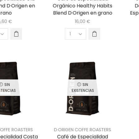
nd D·Origen en
Orgánico Healthy Habits
D
rano
Blend D·Origen en grano
Esp
6,60
€
16,00
€
SIN
SIN
STENCIAS
EXISTENCIAS
COFFE ROASTERS
D·ORIGEN COFFE ROASTERS
ecialidad Costa
Café de Especialidad