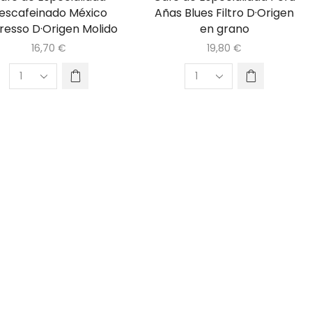
escafeinado México
Añas Blues Filtro D·Origen
resso D·Origen Molido
en grano
16,70
€
19,80
€