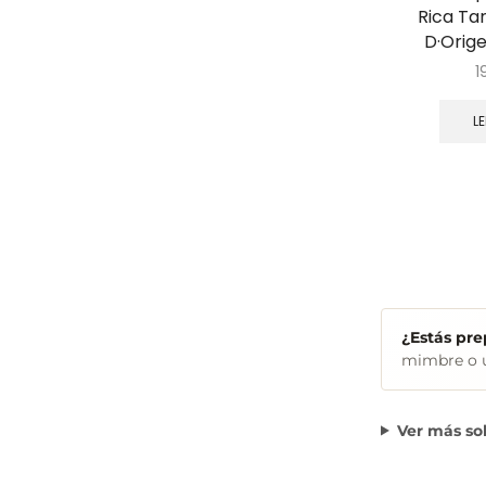
Rica Tar
D·Orig
1
L
¿Estás pr
mimbre o u
Ver más so