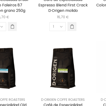
 Faleiros 87
Espresso Blend First Crack
Colo
en grano 250g
D·Origen molido
6,70
€
16,70
€
COFFE ROASTERS
D·ORIGEN COFFE ROASTERS
D·
pecialidad Old
Café de Especialidad
C