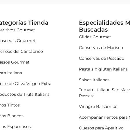
ategorías Tienda
Especialidades 
Buscadas
eritivos Gourmet
Gildas Gourmet
nservas Gourmet
Conservas de Marisco
choas del Cantábrico
Conservas de Pescado
esos Gourmet
Pasta sin gluten italiana
sta Italiana
Salsas Italianas
eite de Oliva Virgen Extra
Tomate Italiano San Mar
oductos de Trufa Italiana
Passata
nos Tintos
Vinagre Balsámico
nos Blancos
Acompañamientos para 
nos Espumosos
Quesos para Aperitivo