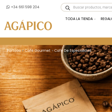
+34 661 598 204
TODA LA TIENDA
REGAL
Portada
»
Café Gourmet
»
Café De Especialidad