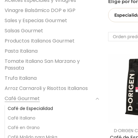
Aceites Especiales y Vinagres
Elige por fo
Vinagre Balsámico DOP e IGP
Especiali
Sales y Especias Gourmet
Salsas Gourmet
Productos Italianos Gourmet
Pasta Italiana
Tomate Italiano San Marzano y
Passata
Trufa Italiana
Arroz Carnaroli y Risottos Italianos
Café Gourmet
Café de Especialidad
Café Italiano
Café en Grano
D·ORIGEN 
Café Molido para Moka
Café de Esp