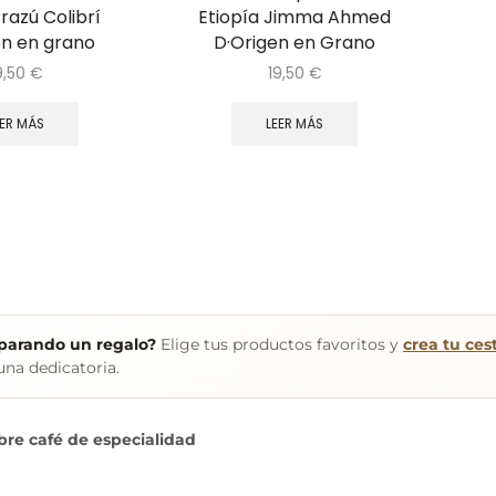
razú Colibrí
Etiopía Jimma Ahmed
en en grano
D·Origen en Grano
9,50
€
19,50
€
EER MÁS
LEER MÁS
eparando un regalo?
Elige tus productos favoritos y
crea tu ce
na dedicatoria.
bre café de especialidad