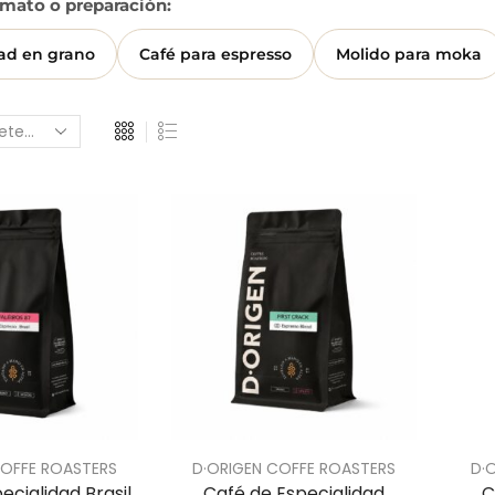
rmato o preparación:
dad en grano
Café para espresso
Molido para moka
COFFE ROASTERS
D·ORIGEN COFFE ROASTERS
D·
ecialidad Brasil
Café de Especialidad
C