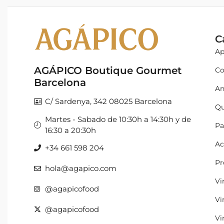
C
Ap
AGÁPICO Boutique Gourmet
Co
Barcelona
An
C/ Sardenya, 342 08025 Barcelona
Qu
Martes - Sabado de 10:30h a 14:30h y de
Pa
16:30 a 20:30h
Ac
+34 661 598 204
Pr
hola@agapico.com
Vi
@agapicofood
Vi
@agapicofood
Vi