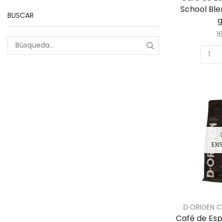
School Ble
BUSCAR
g
1
EXI
D·ORIGEN 
Café de Esp