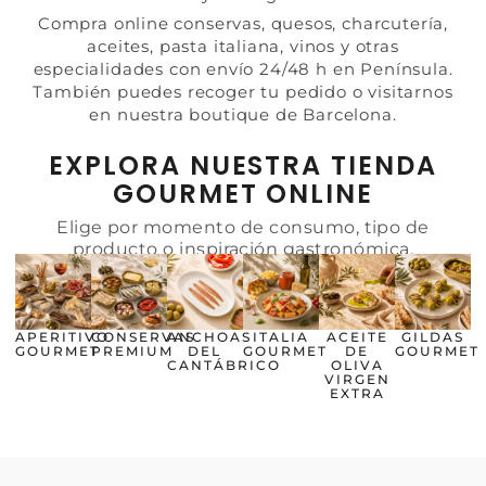
Compra online conservas, quesos, charcutería,
aceites, pasta italiana, vinos y otras
especialidades con envío 24/48 h en Península.
También puedes recoger tu pedido o visitarnos
en nuestra boutique de Barcelona.
EXPLORA NUESTRA TIENDA
GOURMET ONLINE
Elige por momento de consumo, tipo de
producto o inspiración gastronómica.
APERITIVO
CONSERVAS
ANCHOAS
ITALIA
ACEITE
GILDAS
GOURMET
PREMIUM
DEL
GOURMET
DE
GOURMET
CANTÁBRICO
OLIVA
VIRGEN
EXTRA