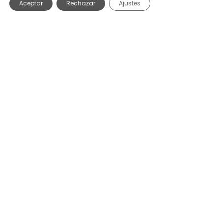
Aceptar
Rechazar
Ajustes
Aperitivo
Italia Gourmet
Conservas
Regalos