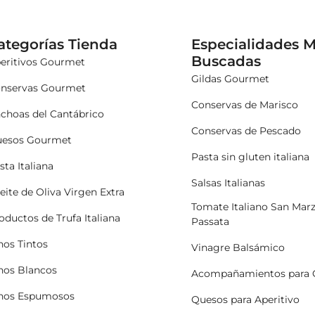
ategorías Tienda
Especialidades 
Buscadas
eritivos Gourmet
Gildas Gourmet
nservas Gourmet
Conservas de Marisco
choas del Cantábrico
Conservas de Pescado
esos Gourmet
Pasta sin gluten italiana
sta Italiana
Salsas Italianas
eite de Oliva Virgen Extra
Tomate Italiano San Mar
oductos de Trufa Italiana
Passata
nos Tintos
Vinagre Balsámico
nos Blancos
Acompañamientos para 
nos Espumosos
Quesos para Aperitivo