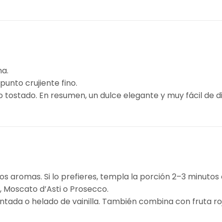
na.
unto crujiente fino.
 tostado. En resumen, un dulce elegante y muy fácil de di
s aromas. Si lo prefieres, templa la porción 2–3 minutos
, Moscato d’Asti o Prosecco.
da o helado de vainilla. También combina con fruta roja