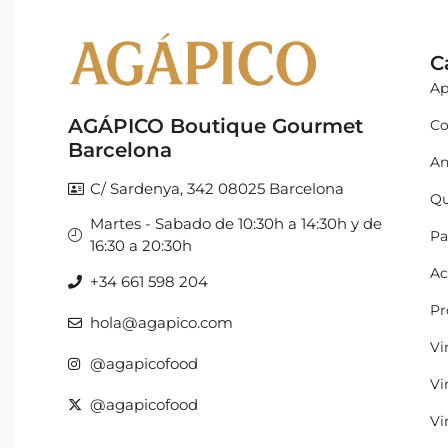
C
Ap
AGÁPICO Boutique Gourmet
Co
Barcelona
An
C/ Sardenya, 342 08025 Barcelona
Qu
Martes - Sabado de 10:30h a 14:30h y de
Pa
16:30 a 20:30h
Ac
+34 661 598 204
Pr
hola@agapico.com
Vi
@agapicofood
Vi
@agapicofood
Vi