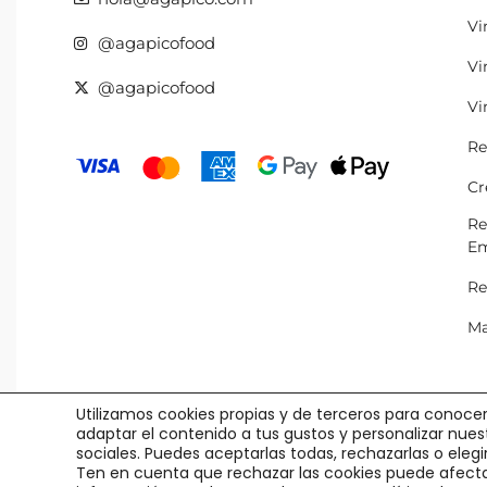
Vi
@agapicofood
Vi
@agapicofood
Vi
Re
Cr
Re
Em
Re
Ma
Utilizamos cookies propias y de terceros para conocer
adaptar el contenido a tus gustos y personalizar nue
sociales. Puedes aceptarlas todas, rechazarlas o eleg
Ten en cuenta que rechazar las cookies puede afecta
© Agápico -
Legal y Privacidad
·
Política Cookies
·
Condiciones Us