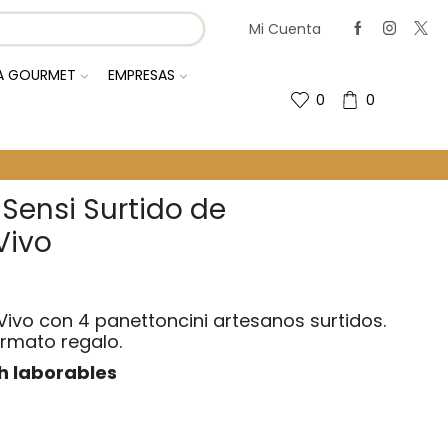
Mi Cuenta
IA GOURMET
EMPRESAS
0
0
 Sensi Surtido de
Vivo
Vivo con 4 panettoncini artesanos surtidos.
ormato regalo.
h laborables