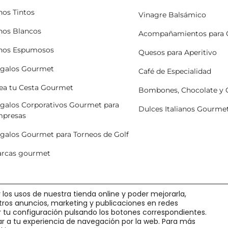
nos Tintos
Vinagre Balsámico
nos Blancos
Acompañamientos para 
nos Espumosos
Quesos para Aperitivo
galos Gourmet
Café de Especialidad
ea tu Cesta Gourmet
Bombones, Chocolate y
galos Corporativos Gourmet para
Dulces Italianos Gourme
presas
galos Gourmet para Torneos de Golf
rcas gourmet
 los usos de nuestra tienda online y poder mejorarla,
stros anuncios, marketing y publicaciones en redes
ir tu configuración pulsando los botones correspondientes.
r a tu experiencia de navegación por la web. Para más
o
·
Pedidos y Devoluciones