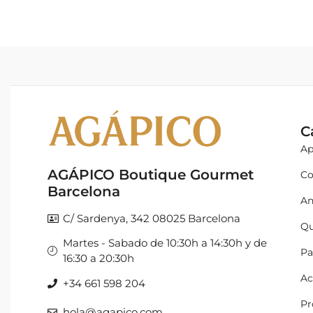
C
Ap
AGÁPICO Boutique Gourmet
Co
Barcelona
An
C/ Sardenya, 342 08025 Barcelona
Qu
Martes - Sabado de 10:30h a 14:30h y de
Pa
16:30 a 20:30h
Ac
+34 661 598 204
Pr
hola@agapico.com