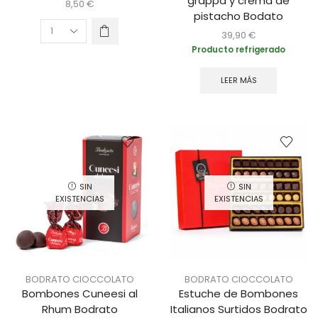
grappa y crema de
8,50
€
pistacho Bodato
39,90
€
Producto refrigerado
LEER MÁS
SIN
SIN
EXISTENCIAS
EXISTENCIAS
BODRATO CIOCCOLATO
BODRATO CIOCCOLATO
Bombones Cuneesi al
Estuche de Bombones
Rhum Bodrato
Italianos Surtidos Bodrato