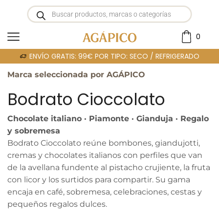
0
Portada
»
BODRATO CIOCCOLATO
ENVÍO GRATIS: 99€ POR TIPO: SECO / REFRIGERADO
Marca seleccionada por AGÁPICO
Bodrato Cioccolato
Chocolate italiano · Piamonte · Gianduja · Regalo
y sobremesa
Bodrato Cioccolato reúne bombones, giandujotti,
cremas y chocolates italianos con perfiles que van
de la avellana fundente al pistacho crujiente, la fruta
con licor y los surtidos para compartir. Su gama
encaja en café, sobremesa, celebraciones, cestas y
pequeños regalos dulces.