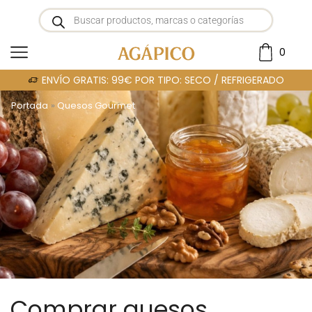
0
ENVÍO GRATIS: 99€ POR TIPO: SECO / REFRIGERADO
Portada
»
Quesos Gourmet
Comprar quesos