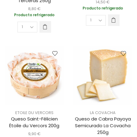
Terceras 250g
14,50
€
8,80
€
Producto refrigerado
Producto refrigerado
ETOILE DU VERCORS
LA COVACHA
Queso Saint-Félicien
Queso de Cabra Payoya
Étoile du Vercors 200g
Semicurado La Covacha
250g
9,90
€