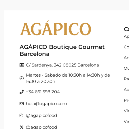
C
Ap
AGÁPICO Boutique Gourmet
Co
Barcelona
An
C/ Sardenya, 342 08025 Barcelona
Qu
Martes - Sabado de 10:30h a 14:30h y de
Pa
16:30 a 20:30h
Ac
+34 661 598 204
Pr
hola@agapico.com
Vi
@agapicofood
Vi
@agapicofood