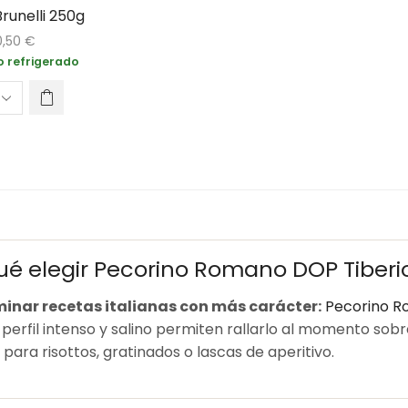
Brunelli 250g
0,50
€
 refrigerado
ué elegir Pecorino Romano DOP Tiberio
minar recetas italianas con más carácter:
Pecorino R
u perfil intenso y salino permiten rallarlo al momento so
para risottos, gratinados o lascas de aperitivo.