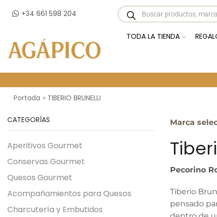
+34 661 598 204
TODA LA TIENDA
REGAL
Portada
»
TIBERIO BRUNELLI
CATEGORÍAS
Marca sele
Tiber
Aperitivos Gourmet
Conservas Gourmet
Pecorino Ro
Quesos Gourmet
Tiberio Bru
Acompañamientos para Quesos
pensado para
Charcutería y Embutidos
dentro de un