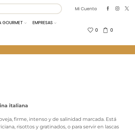
Mi Cuenta
IA GOURMET
EMPRESAS
0
0
Regresa A La Página Anterior
na italiana
ja, firme, intenso y de salinidad marcada. Está
ana, risottos y gratinados, o para servir en lascas