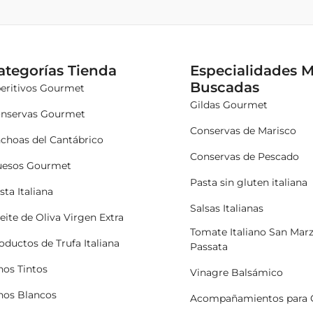
ategorías Tienda
Especialidades 
Buscadas
eritivos Gourmet
Gildas Gourmet
nservas Gourmet
Conservas de Marisco
choas del Cantábrico
Conservas de Pescado
esos Gourmet
Pasta sin gluten italiana
sta Italiana
Salsas Italianas
eite de Oliva Virgen Extra
Tomate Italiano San Mar
oductos de Trufa Italiana
Passata
nos Tintos
Vinagre Balsámico
nos Blancos
Acompañamientos para 