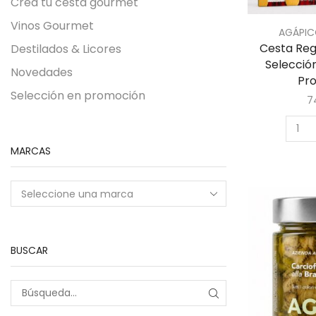
Crea tu cesta gourmet
Vinos Gourmet
AGÁPIC
Cesta Reg
Destilados & Licores
Selecció
Novedades
Pr
Selección en promoción
7
MARCAS
BUSCAR