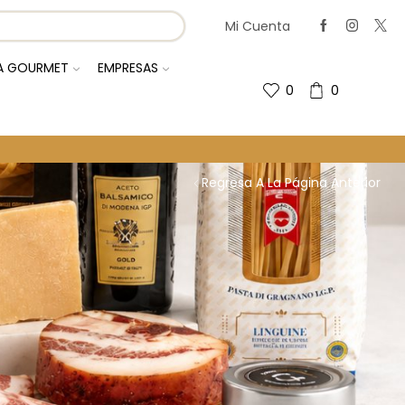
Mi Cuenta
IA GOURMET
EMPRESAS
0
0
Regresa A La Página Anterior