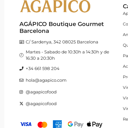
C
Ap
AGÁPICO Boutique Gourmet
Co
Barcelona
An
C/ Sardenya, 342 08025 Barcelona
Qu
Martes - Sabado de 10:30h a 14:30h y de
Pa
16:30 a 20:30h
Ac
+34 661 598 204
Pr
hola@agapico.com
Vi
@agapicofood
Vi
@agapicofood
Vi
Re