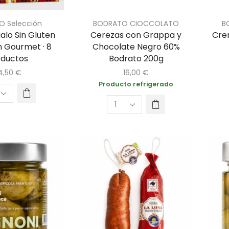
O Selección
BODRATO CIOCCOLATO
B
alo Sin Gluten
Cerezas con Grappa y
Cre
n Gourmet · 8
Chocolate Negro 60%
oductos
Bodrato 200g
4,50
€
16,00
€
Producto refrigerado