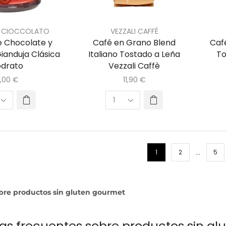
 CIOCCOLATO
VEZZALI CAFFÉ
 Chocolate y
Café en Grano Blend
Caf
ianduja Clásica
Italiano Tostado a Leña
To
odrato
Vezzali Caffè
,00
€
11,90
€
…
1
2
5
bre productos sin gluten gourmet
as frecuentes sobre productos sin gl