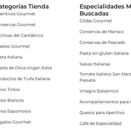
ategorías Tienda
Especialidades 
Buscadas
eritivos Gourmet
Gildas Gourmet
nservas Gourmet
Conservas de Marisco
choas del Cantábrico
Conservas de Pescado
esos Gourmet
Pasta sin gluten italiana
sta Italiana
Salsas Italianas
eite de Oliva Virgen Extra
Tomate Italiano San Mar
oductos de Trufa Italiana
Passata
nos Tintos
Vinagre Balsámico
nos Blancos
Acompañamientos para 
nos Espumosos
Quesos para Aperitivo
galos Gourmet
Café de Especialidad