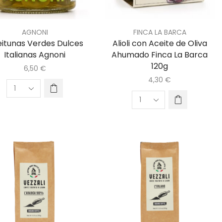
AGNONI
FINCA LA BARCA
itunas Verdes Dulces
Alioli con Aceite de Oliva
Italianas Agnoni
Ahumado Finca La Barca
120g
6,50
€
4,30
€