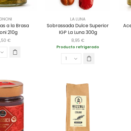
GNONI
LA LUNA
as a la Brasa
Sobrassada Dulce Superior
Ace
oni 210g
IGP La Luna 300g
,50
€
8,95
€
Producto refrigerado