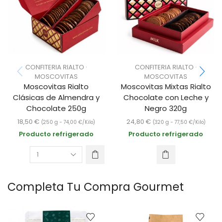
CONFITERIA RIALTO ·
CONFITERIA RIALTO ·
MOSCOVITAS
MOSCOVITAS
Moscovitas Rialto
Moscovitas Mixtas Rialto
Clásicas de Almendra y
Chocolate con Leche y
Chocolate 250g
Negro 320g
18,50
€
24,80
€
(250 g -
74,00
€
/Kilo)
(320 g -
77,50
€
/Kilo)
Producto refrigerado
Producto refrigerado
Completa Tu Compra Gourmet