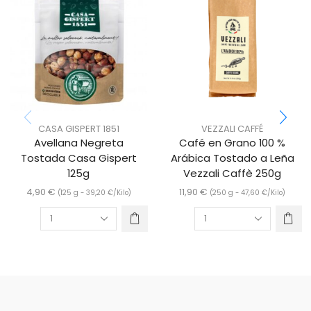
CASA GISPERT 1851
VEZZALI CAFFÉ
Avellana Negreta
Café en Grano 100 %
Tostada Casa Gispert
Arábica Tostado a Leña
125g
Vezzali Caffè 250g
4,90
€
11,90
€
(125 g -
39,20
€
/Kilo)
(250 g -
47,60
€
/Kilo)