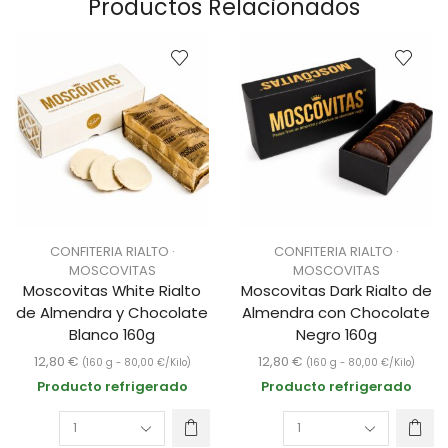
Productos Relacionados
CONFITERIA RIALTO ·
CONFITERIA RIALTO ·
MOSCOVITAS
MOSCOVITAS
Moscovitas White Rialto
Moscovitas Dark Rialto de
de Almendra y Chocolate
Almendra con Chocolate
Blanco 160g
Negro 160g
12,80
€
12,80
€
(160 g -
80,00
€
/Kilo)
(160 g -
80,00
€
/Kilo)
Producto refrigerado
Producto refrigerado