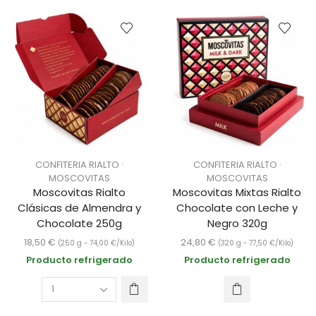
CONFITERIA RIALTO ·
CONFITERIA RIALTO ·
MOSCOVITAS
MOSCOVITAS
Moscovitas Rialto
Moscovitas Mixtas Rialto
Clásicas de Almendra y
Chocolate con Leche y
Chocolate 250g
Negro 320g
18,50
€
24,80
€
(250 g -
74,00
€
/Kilo)
(320 g -
77,50
€
/Kilo)
Producto refrigerado
Producto refrigerado