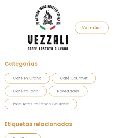
Marca:
Café en Grano
Café Gourmet
Café Italiano
Novedades
Productos Italianos Gourmet