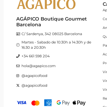
C
Ap
AGÁPICO Boutique Gourmet
Co
Barcelona
An
C/ Sardenya, 342 08025 Barcelona
Qu
Martes - Sabado de 10:30h a 14:30h y de
Pa
16:30 a 20:30h
Ac
+34 661 598 204
Pr
hola@agapico.com
Vi
@agapicofood
Vi
@agapicofood
Vi
Re