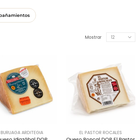
pañamientos
Mostrar
BURUAGA ARDITEGIA
EL PASTOR ROCALES
ueso Idiazábal DOP
Queso Roncal DOP El Pastor