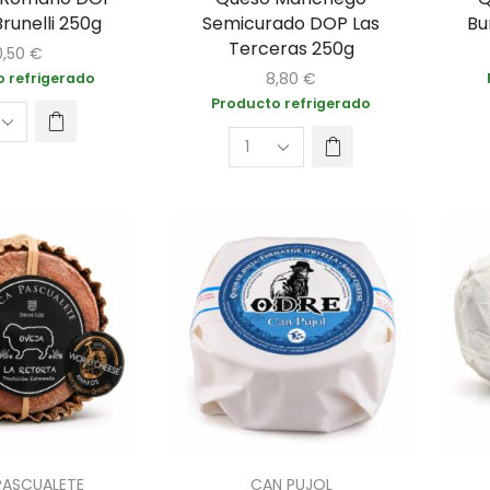
Brunelli 250g
Semicurado DOP Las
Bu
Terceras 250g
0,50
€
8,80
€
 refrigerado
Producto refrigerado
PASCUALETE
CAN PUJOL