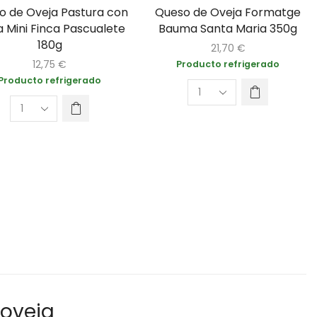
o de Oveja Pastura con
Queso de Oveja Formatge
a Mini Finca Pascualete
Bauma Santa Maria 350g
180g
21,70
€
12,75
€
Producto refrigerado
Producto refrigerado
 oveja