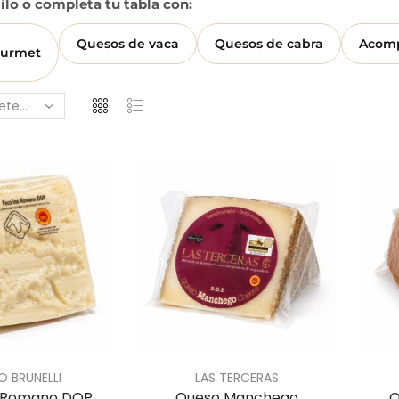
tilo o completa tu tabla con:
Quesos de vaca
Quesos de cabra
Acom
ourmet
IO BRUNELLI
LAS TERCERAS
 Romano DOP
Queso Manchego
Q