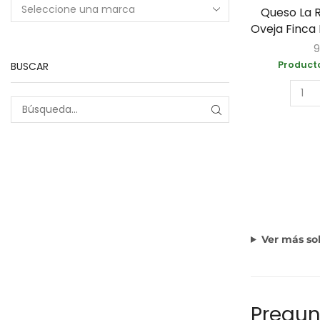
Queso La R
Oveja Finca
9
Producto
BUSCAR
Ver más so
Pregun