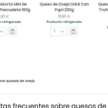
etorta Mini de
Queso de Oveja Odré Can
Ques
 Pascualete 160g
Pujol 250g
Truf
,90
€
10,80
€
 refrigerado
Producto refrigerado
bre quesos de oveja
tas frecuentes sobre quesos de