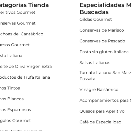
ategorías Tienda
Especialidades 
Buscadas
eritivos Gourmet
Gildas Gourmet
nservas Gourmet
Conservas de Marisco
choas del Cantábrico
Conservas de Pescado
esos Gourmet
Pasta sin gluten italiana
sta Italiana
Salsas Italianas
eite de Oliva Virgen Extra
Tomate Italiano San Mar
oductos de Trufa Italiana
Passata
nos Tintos
Vinagre Balsámico
nos Blancos
Acompañamientos para 
nos Espumosos
Quesos para Aperitivo
galos Gourmet
Café de Especialidad