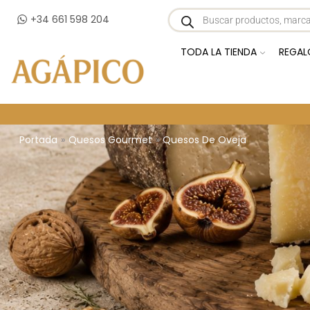
+34 661 598 204
TODA LA TIENDA
REGAL
Portada
»
Quesos Gourmet
»
Quesos De Oveja