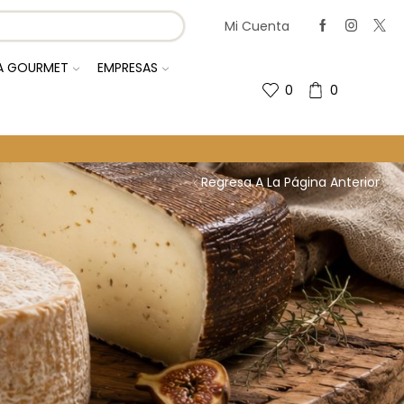
Mi Cuenta
IA GOURMET
EMPRESAS
0
0
Regresa A La Página Anterior