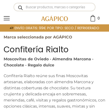
0
Portada
»
CONFITERIA RIALTO · MOSCOVITAS
ENVÍO GRATIS: 99€ POR TIPO: SECO / REFRIGERADO
Marca seleccionada por AGÁPICO
Confitería Rialto
Moscovitas de Oviedo · Almendra Marcona ·
Chocolate · Regalo dulce
Confitería Rialto reúne sus finas Moscovitas
artesanas, elaboradas con almendra Marcona y
distintas coberturas de chocolate. Su textura
crujiente y delicada encaja en sobremesas,
meriendas, café, visitas y regalos gastronómicos, con
opciones clásicas, intensas, suaves, mixtas y sin