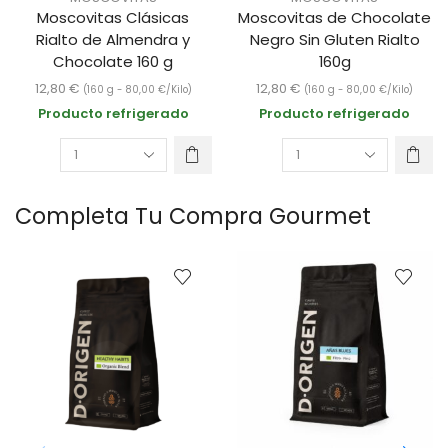
Moscovitas Clásicas
Moscovitas de Chocolate
Rialto de Almendra y
Negro Sin Gluten Rialto
Chocolate 160 g
160g
12,80
€
12,80
€
(160 g -
80,00
€
/Kilo)
(160 g -
80,00
€
/Kilo)
Producto refrigerado
Producto refrigerado
Completa Tu Compra Gourmet