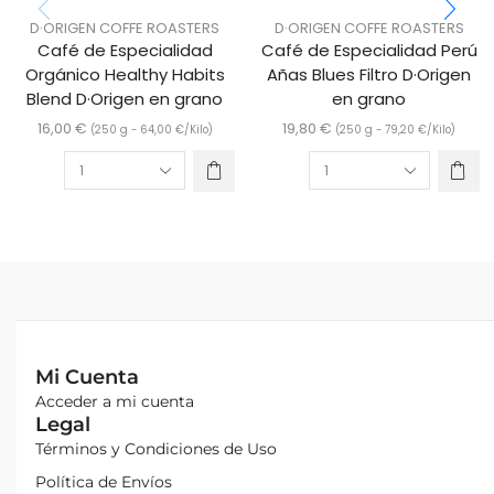
D·ORIGEN COFFE ROASTERS
D·ORIGEN COFFE ROASTERS
Café de Especialidad
Café de Especialidad Perú
Orgánico Healthy Habits
Añas Blues Filtro D·Origen
Blend D·Origen en grano
en grano
16,00
€
19,80
€
(250 g -
64,00
€
/Kilo)
(250 g -
79,20
€
/Kilo)
Mi Cuenta
Acceder a mi cuenta
Legal
Términos y Condiciones de Uso
Política de Envíos