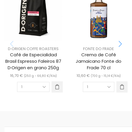
D·ORIGEN COFFE ROASTERS
FONTE DO FRADE
Café de Especialidad
Crema de Café
Brasil Espresso Faleiros 87
Jamaicano Fonte do
D·Origen en grano 250g
Frade 70 cl
16,70
€
10,60
€
(250 g -
66,80
€
/Kilo)
(700 g -
15,14
€
/Kilo)