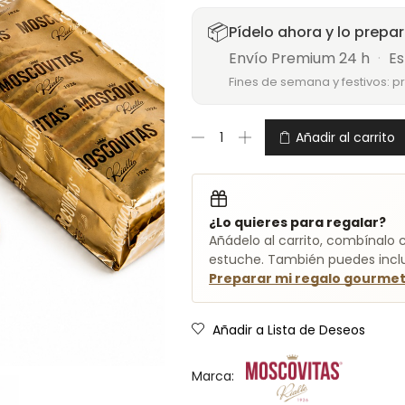
📦
Pídelo ahora y lo prepa
Envío Premium 24 h
·
Es
Fines de semana y festivos: p
Añadir al carrito
¿Lo quieres para regalar?
Añádelo al carrito, combínalo c
estuche. También puedes inclui
Preparar mi regalo gourme
Añadir a Lista de Deseos
Marca: