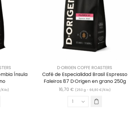
STERS
D·ORIGEN COFFE ROASTERS
ombia Ínsula
Café de Especialidad Brasil Espresso
ano
Faleiros 87 D·Origen en grano 250g
16,70
€
€
/Kilo)
(250 g -
66,80
€
/Kilo)