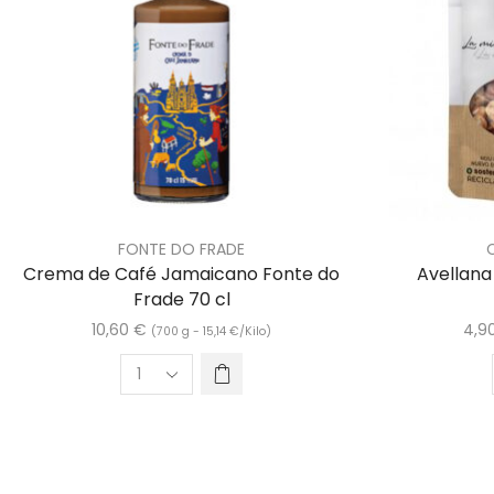
FONTE DO FRADE
Crema de Café Jamaicano Fonte do
Avellana
Frade 70 cl
10,60
€
4,9
(700 g -
15,14
€
/Kilo)