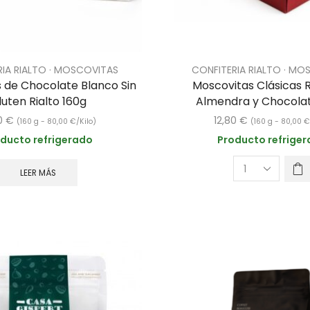
RIA RIALTO · MOSCOVITAS
CONFITERIA RIALTO · MO
 de Chocolate Blanco Sin
Moscovitas Clásicas R
luten Rialto 160g
Almendra y Chocolat
80
€
12,80
€
(160 g -
80,00
€
/Kilo)
(160 g -
80,00
ducto refrigerado
Producto refrige
LEER MÁS