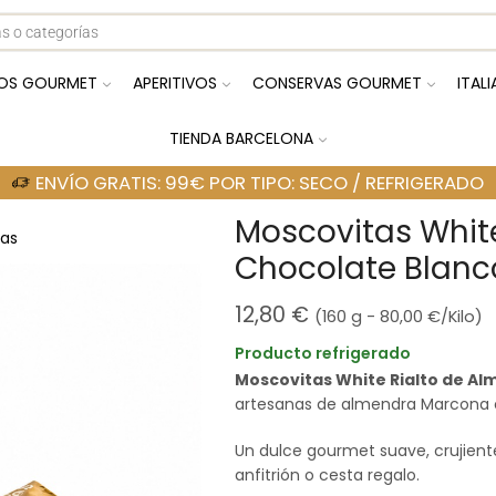
OS GOURMET
APERITIVOS
CONSERVAS GOURMET
ITAL
TIENDA BARCELONA
ENVÍO GRATIS: 99€ POR TIPO: SECO / REFRIGERADO
Moscovitas White
as
Chocolate Blanc
12,80
€
(160 g -
80,00
€
/Kilo)
Producto refrigerado
Moscovitas White Rialto de Al
artesanas de almendra Marcona 
Un dulce gourmet suave, crujiente
anfitrión o cesta regalo.