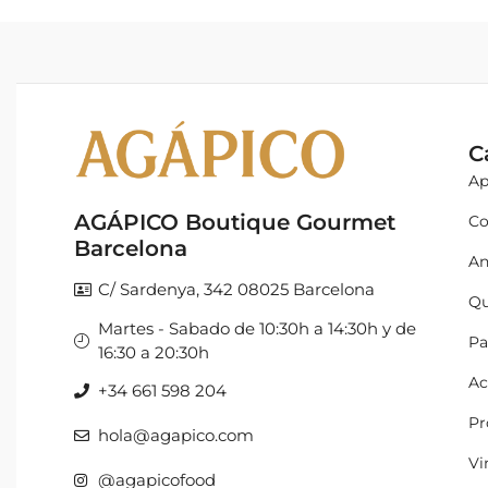
C
Ap
AGÁPICO Boutique Gourmet
Co
Barcelona
An
C/ Sardenya, 342 08025 Barcelona
Qu
Martes - Sabado de 10:30h a 14:30h y de
Pa
16:30 a 20:30h
Ac
+34 661 598 204
Pr
hola@agapico.com
Vi
@agapicofood