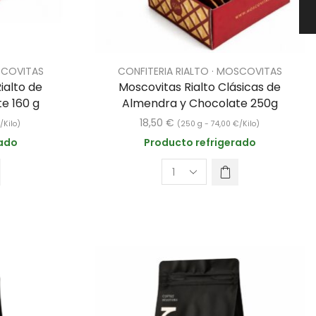
SCOVITAS
CONFITERIA RIALTO · MOSCOVITAS
ialto de
Moscovitas Rialto Clásicas de
e 160 g
Almendra y Chocolate 250g
18,50
€
€
/Kilo)
(250 g -
74,00
€
/Kilo)
rado
Producto refrigerado