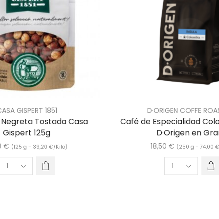
CASA GISPERT 1851
D·ORIGEN COFFE ROA
 Negreta Tostada Casa
Café de Especialidad Col
Gispert 125g
D·Origen en Gr
0
€
18,50
€
(125 g -
39,20
€
/Kilo)
(250 g -
74,00