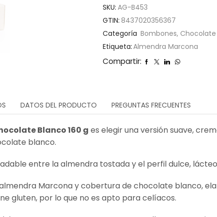
SKU:
AG-B453
GTIN:
8437020356367
Categoría
Bombones, Chocolate
Etiqueta:
Almendra Marcona
Compartir:
OS
DATOS DEL PRODUCTO
PREGUNTAS FRECUENTES
ocolate Blanco 160 g
es elegir una versión suave, crem
colate blanco.
radable entre la almendra tostada y el perfil dulce, láct
almendra Marcona y cobertura de chocolate blanco, ela
ene gluten, por lo que no es apto para celíacos.