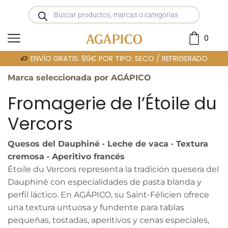
0
Portada
»
ETOILE DU VERCORS
ENVÍO GRATIS: 99€ POR TIPO: SECO / REFRIGERADO
Marca seleccionada por AGÁPICO
Fromagerie de l’Étoile du
Vercors
Quesos del Dauphiné · Leche de vaca · Textura
cremosa · Aperitivo francés
Étoile du Vercors representa la tradición quesera del
Dauphiné con especialidades de pasta blanda y
perfil láctico. En AGÁPICO, su Saint-Félicien ofrece
una textura untuosa y fundente para tablas
pequeñas, tostadas, aperitivos y cenas especiales,