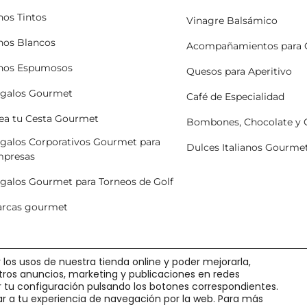
nos Tintos
Vinagre Balsámico
nos Blancos
Acompañamientos para 
nos Espumosos
Quesos para Aperitivo
galos Gourmet
Café de Especialidad
ea tu Cesta Gourmet
Bombones, Chocolate y
galos Corporativos Gourmet para
Dulces Italianos Gourme
presas
galos Gourmet para Torneos de Golf
rcas gourmet
 los usos de nuestra tienda online y poder mejorarla,
stros anuncios, marketing y publicaciones en redes
ir tu configuración pulsando los botones correspondientes.
r a tu experiencia de navegación por la web. Para más
o
·
Pedidos y Devoluciones