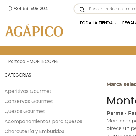
+34 661 598 204
TODA LA TIENDA
REGAL
Portada
»
MONTECOPPE
CATEGORÍAS
Marca sele
Aperitivos Gourmet
Mont
Conservas Gourmet
Quesos Gourmet
Parma · Pa
Acompañamientos para Quesos
Montecoppe 
ofrece un pe
Charcutería y Embutidos
y un sabor p