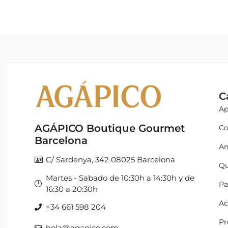
C
Ap
AGÁPICO Boutique Gourmet
Co
Barcelona
An
C/ Sardenya, 342 08025 Barcelona
Qu
Martes - Sabado de 10:30h a 14:30h y de
Pa
16:30 a 20:30h
Ac
+34 661 598 204
Pr
hola@agapico.com