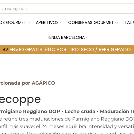
OS GOURMET
APERITIVOS
CONSERVAS GOURMET
ITAL
TIENDA BARCELONA
ENVÍO GRATIS: 99€ POR TIPO: SECO / REFRIGERADO
ccionada por AGÁPICO
ecoppe
rmigiano Reggiano DOP · Leche cruda · Maduración 1
reúne tres maduraciones de Parmigiano Reggiano DOP para
rfil más suave; el 24 meses equilibra intensidad y versa
ersistente. Una selección para pasta, risotto, verduras, ca