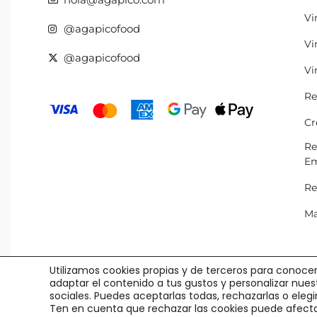
Vi
@agapicofood
Vi
@agapicofood
Vi
Re
Cr
Re
Em
Re
Ma
Utilizamos cookies propias y de terceros para conocer
adaptar el contenido a tus gustos y personalizar nue
sociales. Puedes aceptarlas todas, rechazarlas o eleg
Ten en cuenta que rechazar las cookies puede afecta
© Agápico -
Legal y Privacidad
·
Política Cookies
·
Condiciones Us