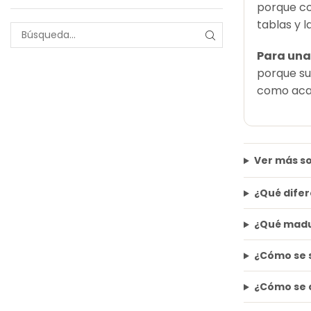
porque co
tablas y 
Para una
porque su
como aca
Ver más s
¿Qué difer
¿Qué madur
¿Cómo se 
¿Cómo se 