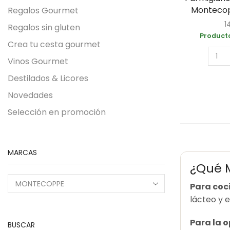
Montecop
Regalos Gourmet
1
Regalos sin gluten
Producto
Crea tu cesta gourmet
Vinos Gourmet
Destilados & Licores
Novedades
Selección en promoción
MARCAS
¿Qué 
Para coc
lácteo y 
Para la o
BUSCAR