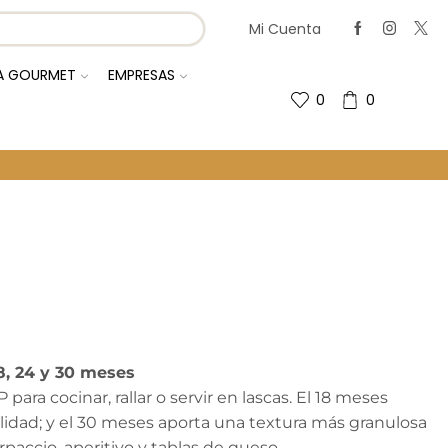
Mi Cuenta
IA GOURMET
EMPRESAS
0
0
Regresa A La Página Anterior
8, 24 y 30 meses
 cocinar, rallar o servir en lascas. El 18 meses
tilidad; y el 30 meses aporta una textura más granulosa
rpaccio, aperitivo y tablas de queso.