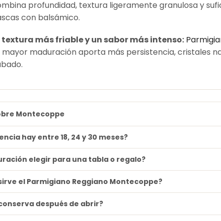
mbina profundidad, textura ligeramente granulosa y sufici
lascas con balsámico.
 textura más friable y un sabor más intenso:
Parmigi
 mayor maduración aporta más persistencia, cristales nat
bado.
obre Montecoppe
encia hay entre 18, 24 y 30 meses?
ación elegir para una tabla o regalo?
sirve el Parmigiano Reggiano Montecoppe?
conserva después de abrir?