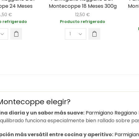
pe 24 Meses
Montecoppe 18 Meses 300g
Mon
4,50
€
12,50
€
 refrigerado
Producto refrigerado
Montecoppe elegir?
ina diaria y un sabor más suave:
Parmigiano Reggiano
equilibrado funciona especialmente bien rallado sobre past
pción más versátil entre cocina y aperitivo:
Parmigia