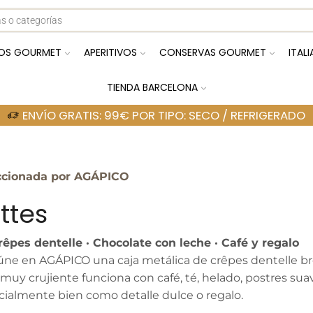
OS GOURMET
APERITIVOS
CONSERVAS GOURMET
ITAL
TIENDA BARCELONA
ENVÍO GRATIS: 99€ POR TIPO: SECO / REFRIGERADO
ccionada por AGÁPICO
ttes
rêpes dentelle · Chocolate con leche · Café y regalo
úne en AGÁPICO una caja metálica de crêpes dentelle bre
 y muy crujiente funciona con café, té, helado, postres s
cialmente bien como detalle dulce o regalo.