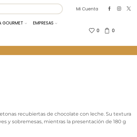
Mi Cuenta
IA GOURMET
EMPRESAS
0
0
Regresa A La Página Anterior
tonas recubiertas de chocolate con leche. Su textura
uaves y sobremesas, mientras la presentación de 180 g