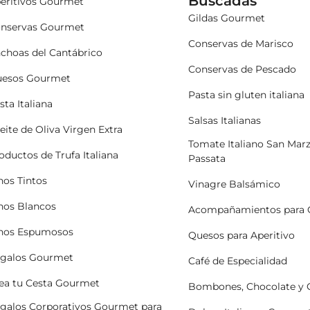
Buscadas
eritivos Gourmet
Gildas Gourmet
nservas Gourmet
Conservas de Marisco
choas del Cantábrico
Conservas de Pescado
esos Gourmet
Pasta sin gluten italiana
sta Italiana
Salsas Italianas
eite de Oliva Virgen Extra
Tomate Italiano San Mar
oductos de Trufa Italiana
Passata
nos Tintos
Vinagre Balsámico
nos Blancos
Acompañamientos para 
nos Espumosos
Quesos para Aperitivo
galos Gourmet
Café de Especialidad
ea tu Cesta Gourmet
Bombones, Chocolate y
galos Corporativos Gourmet para