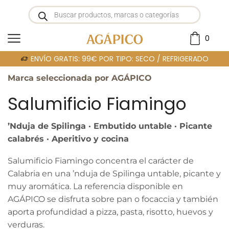
0
Portada
»
SALUMIFICIO FIAMINGO
ENVÍO GRATIS: 99€ POR TIPO: SECO / REFRIGERADO
Marca seleccionada por AGÁPICO
Salumificio Fiamingo
’Nduja de Spilinga · Embutido untable · Picante
calabrés · Aperitivo y cocina
Salumificio Fiamingo concentra el carácter de
Calabria en una ’nduja de Spilinga untable, picante y
muy aromática. La referencia disponible en
AGÁPICO se disfruta sobre pan o focaccia y también
aporta profundidad a pizza, pasta, risotto, huevos y
verduras.