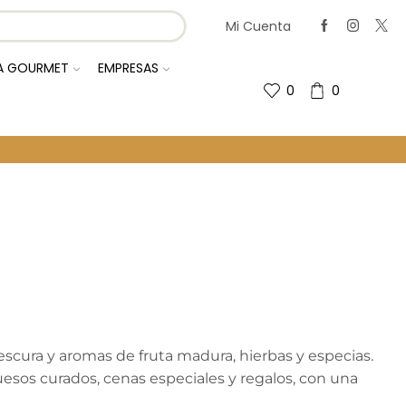
Mi Cuenta
IA GOURMET
EMPRESAS
0
0
Regresa A La Página Anterior
rescura y aromas de fruta madura, hierbas y especias.
uesos curados, cenas especiales y regalos, con una