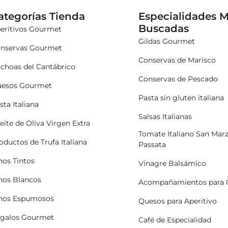
ategorías Tienda
Especialidades 
Buscadas
eritivos Gourmet
Gildas Gourmet
nservas Gourmet
Conservas de Marisco
choas del Cantábrico
Conservas de Pescado
esos Gourmet
Pasta sin gluten italiana
sta Italiana
Salsas Italianas
eite de Oliva Virgen Extra
Tomate Italiano San Mar
oductos de Trufa Italiana
Passata
nos Tintos
Vinagre Balsámico
nos Blancos
Acompañamientos para 
nos Espumosos
Quesos para Aperitivo
galos Gourmet
Café de Especialidad