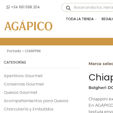
+34 661 598 204
TODA LA TIENDA
REGAL
Portada
»
CHIAPPINI
CATEGORÍAS
Marca sele
Chia
Aperitivos Gourmet
Conservas Gourmet
Bolgheri DO
Quesos Gourmet
Chiappini ex
Acompañamientos para Quesos
En AGÁPICO, 
Charcutería y Embutidos
textura envo