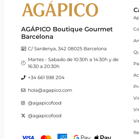
C
Ap
AGÁPICO Boutique Gourmet
Co
Barcelona
An
C/ Sardenya, 342 08025 Barcelona
Qu
Martes - Sabado de 10:30h a 14:30h y de
Pa
16:30 a 20:30h
Ac
+34 661 598 204
Pr
hola@agapico.com
Vi
@agapicofood
Vi
@agapicofood
Vi
Re