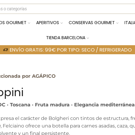
OS GOURMET
APERITIVOS
CONSERVAS GOURMET
ITAL
TIENDA BARCELONA
ENVÍO GRATIS: 99€ POR TIPO: SECO / REFRIGERADO
ccionada por AGÁPICO
ppini
C · Toscana · Fruta madura · Elegancia mediterránea
presa el carácter de Bolgheri con tintos de estructura, f
Felciaino ofrece una botella para carnes asadas, caza, q
lvente y un final persistente.