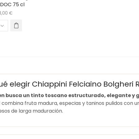
 DOC 75 cl
3,00
€
ué elegir Chiappini Felciaino Bolgheri
en busca un tinto toscano estructurado, elegante y
l
combina fruta madura, especias y taninos pulidos con un
esos de larga maduración.