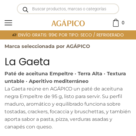
0
Portada
»
LA GAETA
ENVÍO GRATIS: 99€ POR TIPO: SECO / REFRIGERADO
Marca seleccionada por AGÁPICO
La Gaeta
Paté de aceituna Empeltre · Terra Alta · Textura
untable · Aperitivo mediterráneo
La Gaeta reúne en AGÁPICO un paté de aceituna
negra Empeltre de 95 g, listo para servir. Su perfil
maduro, aromático y equilibrado funciona sobre
tostadas, crackers, focaccia y bruschettas, y también
aporta sabor a pasta, pizza, verduras asadas y
canapés con queso.