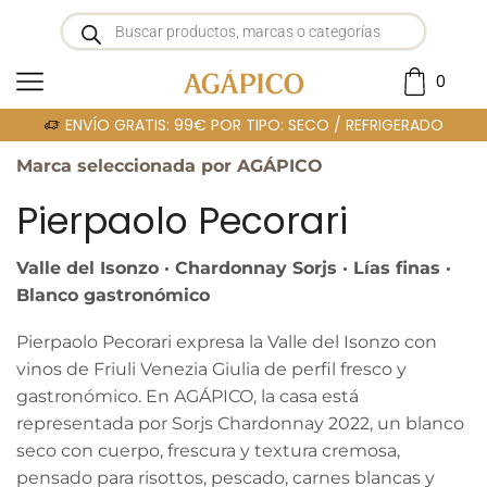
0
Portada
»
PIERPAOLO PECORARI
ENVÍO GRATIS: 99€ POR TIPO: SECO / REFRIGERADO
Marca seleccionada por AGÁPICO
Pierpaolo Pecorari
Valle del Isonzo · Chardonnay Sorjs · Lías finas ·
Blanco gastronómico
Pierpaolo Pecorari expresa la Valle del Isonzo con
vinos de Friuli Venezia Giulia de perfil fresco y
gastronómico. En AGÁPICO, la casa está
representada por Sorjs Chardonnay 2022, un blanco
seco con cuerpo, frescura y textura cremosa,
pensado para risottos, pescado, carnes blancas y