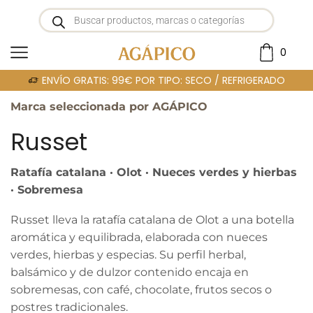
0
Portada
»
RUSSET
ENVÍO GRATIS: 99€ POR TIPO: SECO / REFRIGERADO
Marca seleccionada por AGÁPICO
Russet
Ratafía catalana · Olot · Nueces verdes y hierbas
· Sobremesa
Russet lleva la ratafía catalana de Olot a una botella
aromática y equilibrada, elaborada con nueces
verdes, hierbas y especias. Su perfil herbal,
balsámico y de dulzor contenido encaja en
sobremesas, con café, chocolate, frutos secos o
postres tradicionales.