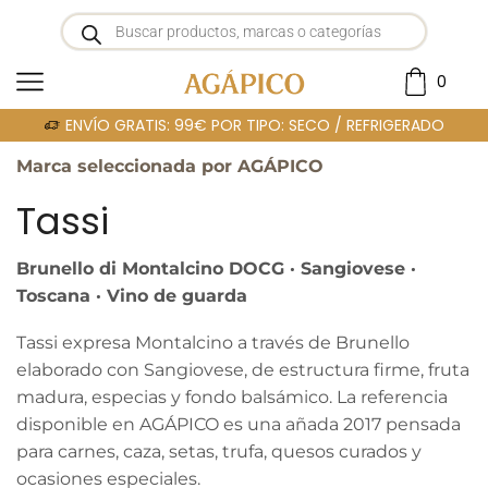
0
Portada
»
TASSI
ENVÍO GRATIS: 99€ POR TIPO: SECO / REFRIGERADO
Marca seleccionada por AGÁPICO
Tassi
Brunello di Montalcino DOCG · Sangiovese ·
Toscana · Vino de guarda
Tassi expresa Montalcino a través de Brunello
elaborado con Sangiovese, de estructura firme, fruta
madura, especias y fondo balsámico. La referencia
disponible en AGÁPICO es una añada 2017 pensada
para carnes, caza, setas, trufa, quesos curados y
ocasiones especiales.