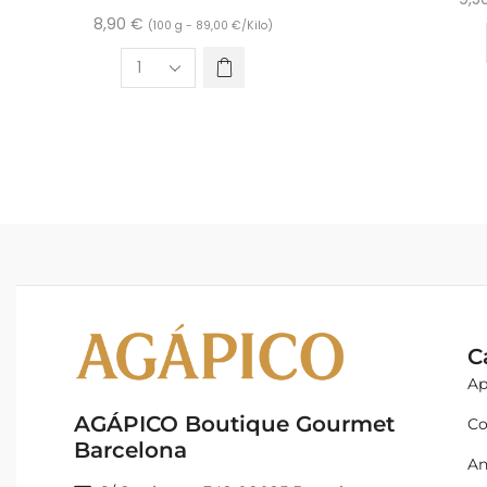
8,90
€
(100 g -
89,00
€
/Kilo)
C
Ap
AGÁPICO Boutique Gourmet
Co
Barcelona
An