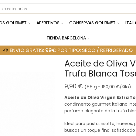
OS GOURMET
APERITIVOS
CONSERVAS GOURMET
ITAL
TIENDA BARCELONA
ENVÍO GRATIS: 99€ POR TIPO: SECO / REFRIGERADO
Aceite de Oliva 
Trufa Blanca Tos
9,90
€
(55 g -
180,00
€
/Kilo)
Aceite de Oliva Virgen Extra T
condimento gourmet italiano inte
perfume elegante de la trufa bla
Ideal para pasta, risotto, huevos,
buscas un toque final sofisticado