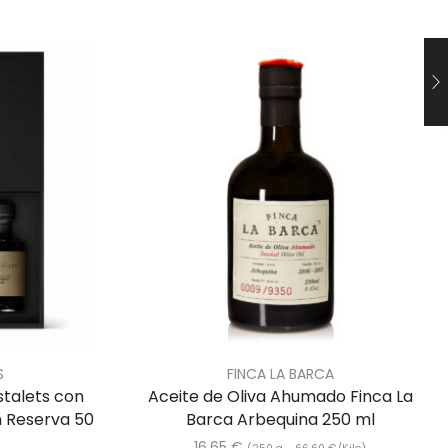
S
FINCA LA BARCA
stalets con
Aceite de Oliva Ahumado Finca La
n Reserva 50
Barca Arbequina 250 ml
16,65
€