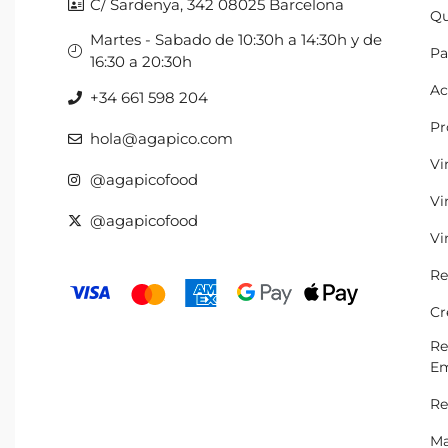
C/ Sardenya, 342 08025 Barcelona
Qu
Martes - Sabado de 10:30h a 14:30h y de
Pa
16:30 a 20:30h
Ac
+34 661 598 204
Pr
hola@agapico.com
Vi
@agapicofood
Vi
@agapicofood
Vi
Re
Cr
Re
Em
Re
Ma