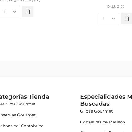
(100 g -
95,00
€
/Kilo)
126,00
€
ategorías Tienda
Especialidades 
Buscadas
eritivos Gourmet
Gildas Gourmet
nservas Gourmet
Conservas de Marisco
choas del Cantábrico