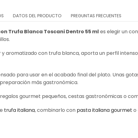
OS
DATOS DEL PRODUCTO
PREGUNTAS FRECUENTES
con Trufa Blanca Toscani Dentro 55 ml
es elegir un co
llos.
y aromatizado con trufa blanca, aporta un perfil intenso
ensado para usar en el acabado final del plato. Unas gota
a preparación más gastronómica.
na, regalos gourmet pequeños, cestas gastronómicas o c
de
trufa italiana
, combinarlo con
pasta italiana gourmet
o 