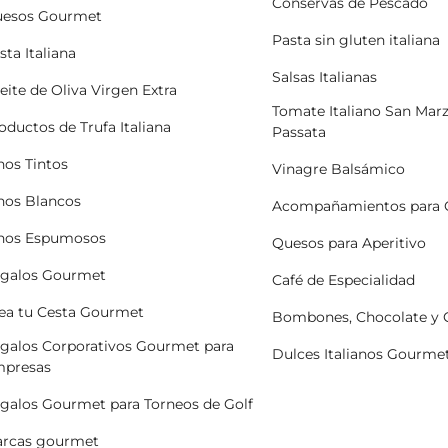
Conservas de Pescado
esos Gourmet
Pasta sin gluten italiana
sta Italiana
Salsas Italianas
eite de Oliva Virgen Extra
Tomate Italiano San Mar
oductos de Trufa Italiana
Passata
nos Tintos
Vinagre Balsámico
nos Blancos
Acompañamientos para 
nos Espumosos
Quesos para Aperitivo
galos Gourmet
Café de Especialidad
ea tu Cesta Gourmet
Bombones, Chocolate y
galos Corporativos Gourmet para
Dulces Italianos Gourme
presas
galos Gourmet para Torneos de Golf
rcas gourmet