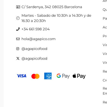
An
C/ Sardenya, 342 08025 Barcelona
Qu
Martes - Sabado de 10:30h a 14:30h y de
Pa
16:30 a 20:30h
Ac
+34 661 598 204
Pr
hola@agapico.com
Vi
@agapicofood
Vi
@agapicofood
Vi
Re
Cr
Re
Em
Re