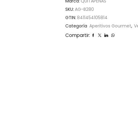
Marca:
QUITAPENAS
SKU:
AG-B280
GTIN:
8411454105814
Categoría
Aperitivos Gourmet
,
V
Compartir: