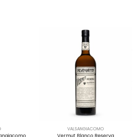
O
VALSANGIACOMO
sangiacomo
Vermut Blanco Reserva