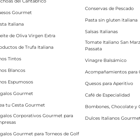
choas del Cantábrico
Conservas de Pescado
esos Gourmet
Pasta sin gluten italiana
sta Italiana
Salsas Italianas
eite de Oliva Virgen Extra
Tomate Italiano San Mar
oductos de Trufa Italiana
Passata
nos Tintos
Vinagre Balsámico
nos Blancos
Acompañamientos para 
nos Espumosos
Quesos para Aperitivo
galos Gourmet
Café de Especialidad
ea tu Cesta Gourmet
Bombones, Chocolate y
galos Corporativos Gourmet para
Dulces Italianos Gourme
presas
galos Gourmet para Torneos de Golf