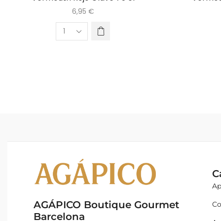
6,95
€
C
Ap
AGÁPICO Boutique Gourmet
Co
Barcelona