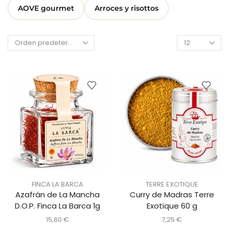
AOVE gourmet
Arroces y risottos
FINCA LA BARCA
TERRE EXOTIQUE
Azafrán de La Mancha
Curry de Madras Terre
D.O.P. Finca La Barca 1g
Exotique 60 g
15,60
€
7,25
€