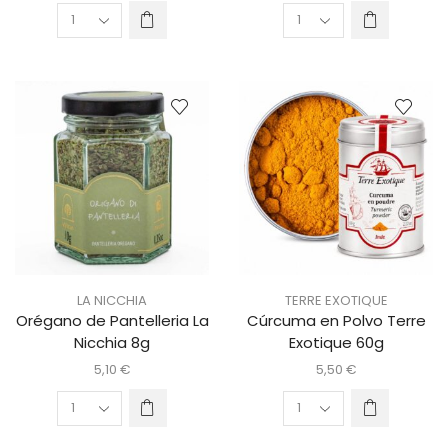
LA NICCHIA
TERRE EXOTIQUE
Orégano de Pantelleria La
Cúrcuma en Polvo Terre
Nicchia 8g
Exotique 60g
5,10
€
5,50
€