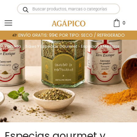
0
ENVÍO GRATIS: 99€ POR TIPO: SECO / REFRIGERADO
Portada
»
Sales Y Especias Gourmet
»
Especias Y Mezclas
Especias gourmet y