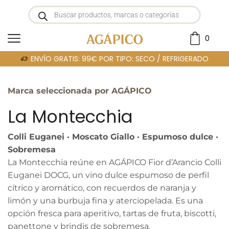
0
Portada
»
LA MONTECCHIA
ENVÍO GRATIS: 99€ POR TIPO: SECO / REFRIGERADO
Marca seleccionada por AGÁPICO
La Montecchia
Colli Euganei · Moscato Giallo · Espumoso dulce ·
Sobremesa
La Montecchia reúne en AGÁPICO Fior d’Arancio Colli
Euganei DOCG, un vino dulce espumoso de perfil
cítrico y aromático, con recuerdos de naranja y
limón y una burbuja fina y aterciopelada. Es una
opción fresca para aperitivo, tartas de fruta, biscotti,
panettone y brindis de sobremesa.