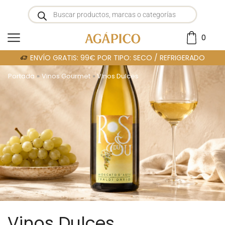
0
ENVÍO GRATIS: 99€ POR TIPO: SECO / REFRIGERADO
Portada
»
Vinos Gourmet
»
Vinos Dulces
Vinos Dulces