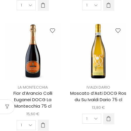
LA MONTECCHIA
IVALDI DARIO
Fior d’Arancio Colli
Moscato d’Asti DOCG Ros
Euganei DOCG La
du Su Ivaldi Dario 75 cl
Montecchia 75 cl
13,80
€
15,60
€