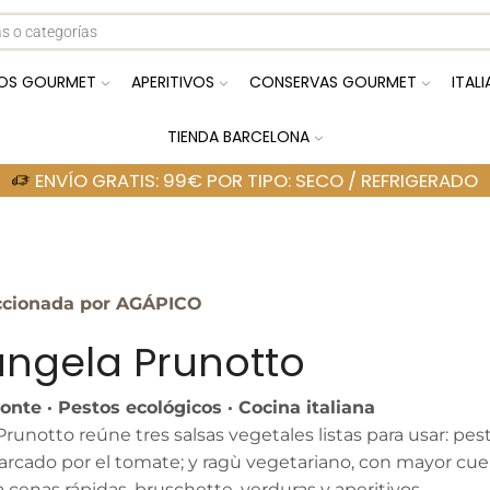
OS GOURMET
APERITIVOS
CONSERVAS GOURMET
ITAL
TIENDA BARCELONA
ENVÍO GRATIS: 99€ POR TIPO: SECO / REFRIGERADO
ccionada por AGÁPICO
angela Prunotto
onte · Pestos ecológicos · Cocina italiana
runotto reúne tres salsas vegetales listas para usar: pes
arcado por el tomate; y ragù vegetariano, con mayor cuer
a cenas rápidas, bruschette, verduras y aperitivos.