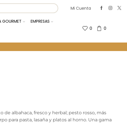
Mi Cuenta
IA GOURMET
EMPRESAS
0
0
Regresa A La Página Anterior
to de albahaca, fresco y herbal; pesto rosso, más
po para pasta, lasaña y platos al horno. Una gama