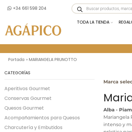
+34 661 598 204
TODA LA TIENDA
REGAL
Portada
»
MARIANGELA PRUNOTTO
CATEGORÍAS
Marca sele
Aperitivos Gourmet
Mari
Conservas Gourmet
Quesos Gourmet
Alba · Piam
Acompañamientos para Quesos
Mariangela P
intenso y m
Charcutería y Embutidos
práctica par