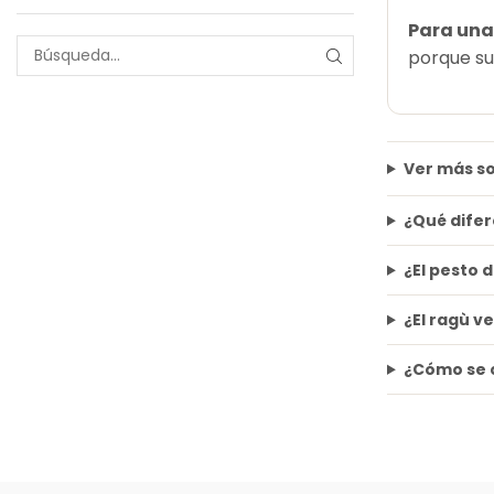
Para una 
porque su
Ver más s
¿Qué difer
¿El pesto 
¿El ragù v
¿Cómo se 