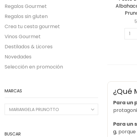
Albahac
Regalos Gourmet
Prun
Regalos sin gluten
5
Crea tu cesta gourmet
Vinos Gourmet
Destilados & Licores
Novedades
Selección en promoción
¿Qué M
MARCAS
Para un p
protagonis
Para un 
g
, porque
BUSCAR