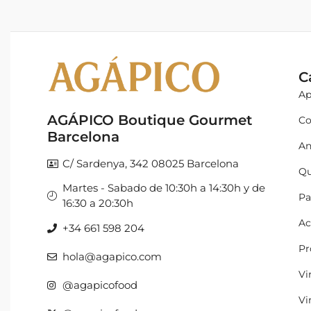
C
Ap
AGÁPICO Boutique Gourmet
Co
Barcelona
An
C/ Sardenya, 342 08025 Barcelona
Qu
Martes - Sabado de 10:30h a 14:30h y de
Pa
16:30 a 20:30h
Ac
+34 661 598 204
Pr
hola@agapico.com
Vi
@agapicofood
Vi