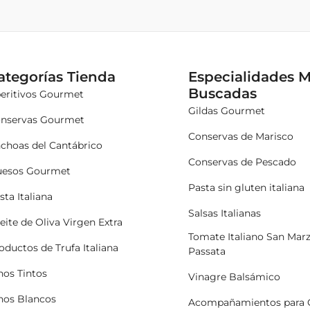
ategorías Tienda
Especialidades 
Buscadas
eritivos Gourmet
Gildas Gourmet
nservas Gourmet
Conservas de Marisco
choas del Cantábrico
Conservas de Pescado
esos Gourmet
Pasta sin gluten italiana
sta Italiana
Salsas Italianas
eite de Oliva Virgen Extra
Tomate Italiano San Mar
oductos de Trufa Italiana
Passata
nos Tintos
Vinagre Balsámico
nos Blancos
Acompañamientos para 