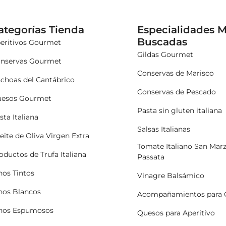
ategorías Tienda
Especialidades 
Buscadas
eritivos Gourmet
Gildas Gourmet
nservas Gourmet
Conservas de Marisco
choas del Cantábrico
Conservas de Pescado
esos Gourmet
Pasta sin gluten italiana
sta Italiana
Salsas Italianas
eite de Oliva Virgen Extra
Tomate Italiano San Mar
oductos de Trufa Italiana
Passata
nos Tintos
Vinagre Balsámico
nos Blancos
Acompañamientos para 
nos Espumosos
Quesos para Aperitivo