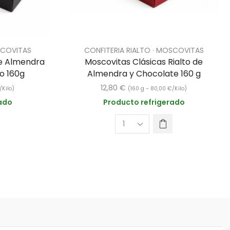
SCOVITAS
CONFITERIA RIALTO · MOSCOVITAS
de Almendra
Moscovitas Clásicas Rialto de
o 160g
Almendra y Chocolate 160 g
12,80
€
/Kilo)
(160 g -
80,00
€
/Kilo)
ado
Producto refrigerado