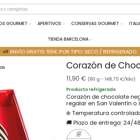
OS GOURMET
APERITIVOS
CONSERVAS GOURMET
ITAL
TIENDA BARCELONA
ENVÍO GRATIS: 99€ POR TIPO: SECO / REFRIGERADO
Corazón de Choc
as
11,90
€
(80 g -
148,75
€
/Kilo)
Producto refrigerado
Corazón de chocolate negr
regalar en San Valentín o
❄️ Temperatura controlad
🚚 Plazo de entrega: 24/4