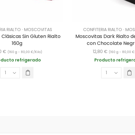
RIA RIALTO · MOSCOVITAS
CONFITERIA RIALTO · MO
Clásicas Sin Gluten Rialto
Moscovitas Dark Rialto 
160g
con Chocolate Negr
80
€
12,80
€
(160 g -
80,00
€
/Kilo)
(160 g -
80,00
€
oducto refrigerado
Producto refriger