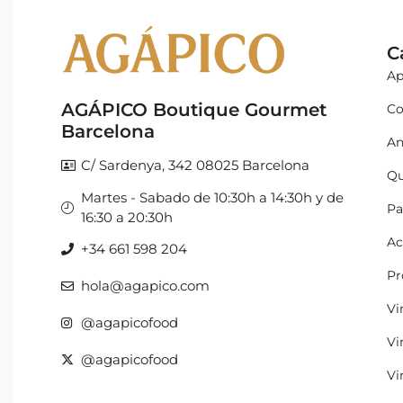
C
Ap
AGÁPICO Boutique Gourmet
Co
Barcelona
An
C/ Sardenya, 342 08025 Barcelona
Qu
Martes - Sabado de 10:30h a 14:30h y de
Pa
16:30 a 20:30h
Ac
+34 661 598 204
Pr
hola@agapico.com
Vi
@agapicofood
Vi
@agapicofood
Vi