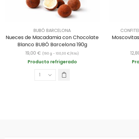
BUBÓ BARCELONA
CONFITE
Nueces de Macadamia con Chocolate
Moscovitas 
Blanco BUBÓ Barcelona 190g
19,00
€
12,
(190 g -
100,00
€
/Kilo)
Producto refrigerado
Pr