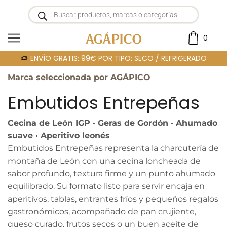
0
Portada
»
EMBUTIDOS ENTREPEÑAS
ENVÍO GRATIS: 99€ POR TIPO: SECO / REFRIGERADO
Marca seleccionada por AGÁPICO
Embutidos Entrepeñas
Cecina de León IGP · Geras de Gordón · Ahumado
suave · Aperitivo leonés
Embutidos Entrepeñas representa la charcutería de
montaña de León con una cecina loncheada de
sabor profundo, textura firme y un punto ahumado
equilibrado. Su formato listo para servir encaja en
aperitivos, tablas, entrantes fríos y pequeños regalos
gastronómicos, acompañado de pan crujiente,
queso curado, frutos secos o un buen aceite de