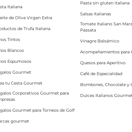
Pasta sin gluten italiana
sta Italiana
Salsas Italianas
eite de Oliva Virgen Extra
Tomate Italiano San Mar
oductos de Trufa Italiana
Passata
nos Tintos
Vinagre Balsámico
nos Blancos
Acompañamientos para 
nos Espumosos
Quesos para Aperitivo
galos Gourmet
Café de Especialidad
ea tu Cesta Gourmet
Bombones, Chocolate y
galos Corporativos Gourmet para
Dulces Italianos Gourme
presas
galos Gourmet para Torneos de Golf
rcas gourmet