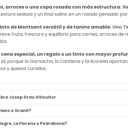
hi, arroces o una copa rosada con más estructura:
Re
 textura sedosa y un final salino en un rosado pensado pa
into de Montsant versátil y de tanino amable:
Vino T
rece fruta, frescura y equilibrio para carnes, arroces de
os.
 cena especial, un regalo o un tinto con mayor profu
 cl
, porque la Garnacha, la Cariñena y la licorella aporta
sos y quesos curados.
bre Josep Grau Viticultor
lanc o Granit?
egre, La Florens o Pedrabona?