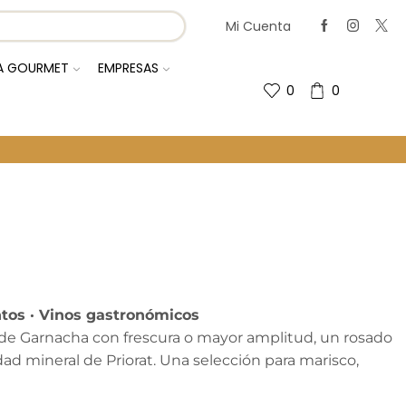
Mi Cuenta
IA GOURMET
EMPRESAS
0
0
Regresa A La Página Anterior
ntos · Vinos gastronómicos
 de Garnacha con frescura o mayor amplitud, un rosado
dad mineral de Priorat. Una selección para marisco,