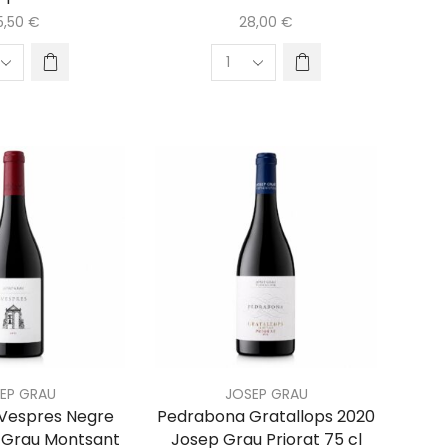
5,50
€
28,00
€
EP GRAU
JOSEP GRAU
 Vespres Negre
Pedrabona Gratallops 2020
 Grau Montsant
Josep Grau Priorat 75 cl