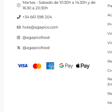
Martes - Sabado de 10:30h a 14:30h y de
Pa
16:30 a 20:30h
Ac
+34 661 598 204
Pr
hola@agapico.com
Vi
@agapicofood
Vi
@agapicofood
Vi
Re
Cr
Re
Em
Re
Ma