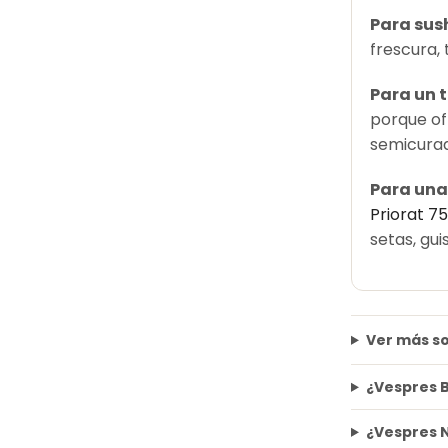
Para sus
frescura,
Para un t
porque of
semicurad
Para una
Priorat 75
setas, gui
Ver más so
¿Vespres B
¿Vespres N