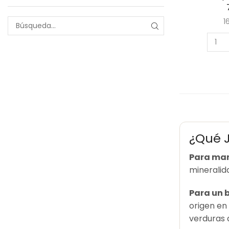
1
¿Qué J
Para mari
mineralida
Para un 
origen en
verduras 