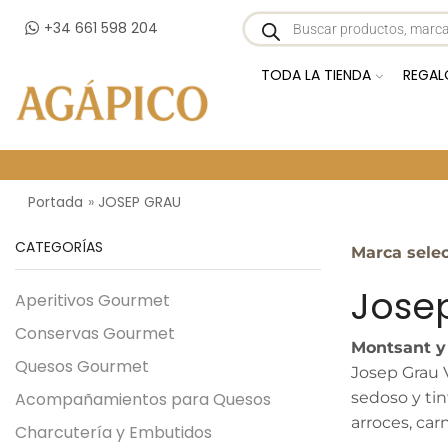
+34 661 598 204
TODA LA TIENDA
REGAL
Portada
»
JOSEP GRAU
CATEGORÍAS
Marca sele
Josep
Aperitivos Gourmet
Conservas Gourmet
Montsant y 
Quesos Gourmet
Josep Grau 
Acompañamientos para Quesos
sedoso y tin
arroces, car
Charcutería y Embutidos