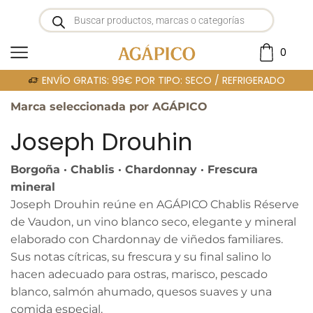
0
Portada
»
JOSEPH DROUHIN
ENVÍO GRATIS: 99€ POR TIPO: SECO / REFRIGERADO
Marca seleccionada por AGÁPICO
Joseph Drouhin
Borgoña · Chablis · Chardonnay · Frescura
mineral
Joseph Drouhin reúne en AGÁPICO Chablis Réserve
de Vaudon, un vino blanco seco, elegante y mineral
elaborado con Chardonnay de viñedos familiares.
Sus notas cítricas, su frescura y su final salino lo
hacen adecuado para ostras, marisco, pescado
blanco, salmón ahumado, quesos suaves y una
comida especial.