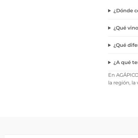
¿Dónde co
¿Qué vino
¿Qué dife
¿A qué te
En AGÁPICO 
la región, l