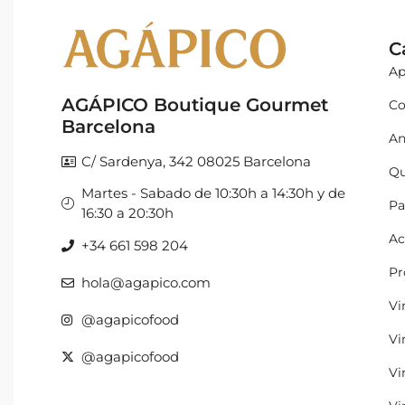
C
Ap
AGÁPICO Boutique Gourmet
Co
Barcelona
An
C/ Sardenya, 342 08025 Barcelona
Qu
Martes - Sabado de 10:30h a 14:30h y de
Pa
16:30 a 20:30h
Ac
+34 661 598 204
Pr
hola@agapico.com
Vi
@agapicofood
Vi
@agapicofood
Vi