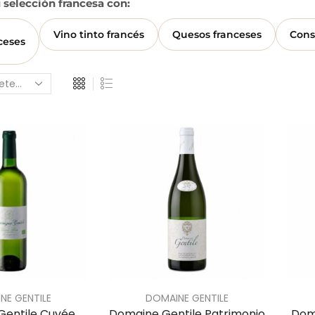
selección francesa con:
Vino tinto francés
Quesos franceses
Cons
ceses
NE GENTILE
DOMAINE GENTILE
Gentile Cuvée
Domaine Gentile Patrimonio
Doma