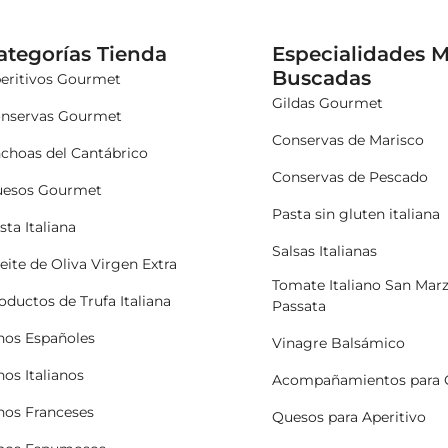
ategorías Tienda
Especialidades 
Buscadas
eritivos Gourmet
Gildas Gourmet
nservas Gourmet
Conservas de Marisco
choas del Cantábrico
Conservas de Pescado
esos Gourmet
Pasta sin gluten italiana
sta Italiana
Salsas Italianas
eite de Oliva Virgen Extra
Tomate Italiano San Mar
oductos de Trufa Italiana
Passata
nos Españoles
Vinagre Balsámico
nos Italianos
Acompañamientos para 
nos Franceses
Quesos para Aperitivo