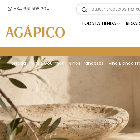
+34 661 598 204
TODA LA TIENDA
REGAL
Portada
»
Vinos Gourmet
»
Vinos Franceses
»
Vino Blanco F