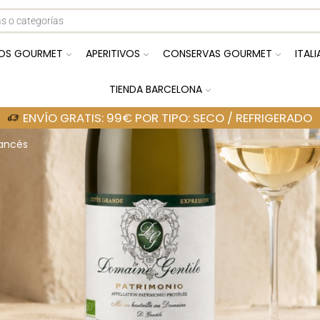
OS GOURMET
APERITIVOS
CONSERVAS GOURMET
ITAL
TIENDA BARCELONA
ENVÍO GRATIS: 99€ POR TIPO: SECO / REFRIGERADO
rancés