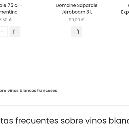
le 75 cl –
Domaine Saparale
mentino
Jéroboam 3 L
Exp
6,50
€
99,00
€
bre vinos blancos franceses
tas frecuentes sobre vinos blan