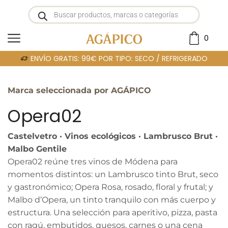
0
Portada
»
OPERA 2
ENVÍO GRATIS: 99€ POR TIPO: SECO / REFRIGERADO
Marca seleccionada por AGÁPICO
Opera02
Castelvetro · Vinos ecológicos · Lambrusco Brut ·
Malbo Gentile
Opera02 reúne tres vinos de Módena para
momentos distintos: un Lambrusco tinto Brut, seco
y gastronómico; Opera Rosa, rosado, floral y frutal; y
Malbo d’Opera, un tinto tranquilo con más cuerpo y
estructura. Una selección para aperitivo, pizza, pasta
con ragú, embutidos, quesos, carnes o una cena