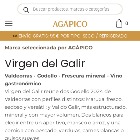
0
Portada
»
VIRGEN DEL GALIR
ENVÍO GRATIS: 99€ POR TIPO: SECO / REFRIGERADO
Marca seleccionada por AGÁPICO
Virgen del Galir
Valdeorras · Godello · Frescura mineral · Vino
gastronómico
Virgen del Galir reúne dos Godello 2024 de
Valdeorras con perfiles distintos: Maruxa, fresco,
sedoso y versátil; y Val do Galir, más estructurado,
mineral y con mayor volumen. Dos blancos para
elegir entre un aperitivo, marisco o arroz, y una
comida con pescado, verduras, carnes blancas o
guisos suaves.