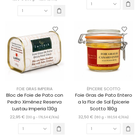
FOIE GRAS IMPERIA
ÉPICERIE SCOTTO
Bloc de Foie de Pato con
Foie Gras de Pato Entero
Pedro Ximénez Reserva
a la Flor de Sal Épicerie
Lustau Imperia 130g
Scotto 180g
22,95
€
32,50
€
(130 g -
176,54
€
/Kilo)
(180 g -
180,56
€
/Kilo)