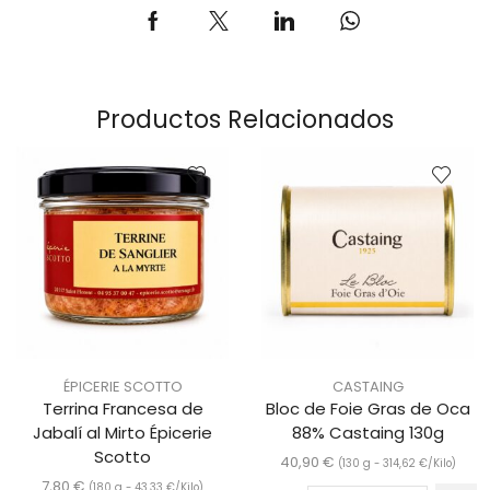
Productos Relacionados
ÉPICERIE SCOTTO
CASTAING
Terrina Francesa de
Bloc de Foie Gras de Oca
Jabalí al Mirto Épicerie
88% Castaing 130g
Scotto
40,90
€
(130 g -
314,62
€
/Kilo)
7,80
€
(180 g -
43,33
€
/Kilo)