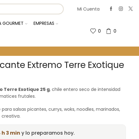
Mi Cuenta
IA GOURMET
EMPRESAS
0
0
Picante Extremo Terre Exotique
mo Terre Exotique 25 g
, chile entero seco de intensidad
 matices frutales.
e para salsas picantes, currys, woks, noodles, marinados,
 creativa.
 h 3 min
y lo preparamos hoy.