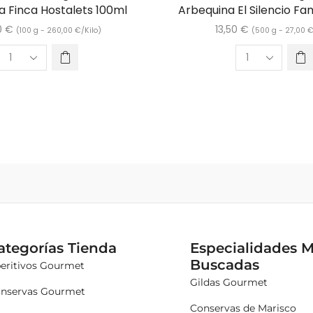
a Finca Hostalets 100ml
Arbequina El Silencio Fam
0
€
13,50
€
(100 g -
260,00
€
/Kilo)
(500 g -
27,00
ategorías Tienda
Especialidades 
Buscadas
eritivos Gourmet
Gildas Gourmet
nservas Gourmet
Conservas de Marisco