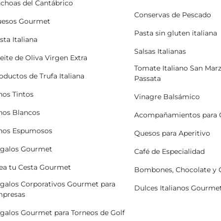
choas del Cantábrico
Conservas de Pescado
esos Gourmet
Pasta sin gluten italiana
sta Italiana
Salsas Italianas
eite de Oliva Virgen Extra
Tomate Italiano San Mar
oductos de Trufa Italiana
Passata
nos Tintos
Vinagre Balsámico
nos Blancos
Acompañamientos para 
nos Espumosos
Quesos para Aperitivo
galos Gourmet
Café de Especialidad
ea tu Cesta Gourmet
Bombones, Chocolate y
galos Corporativos Gourmet para
Dulces Italianos Gourme
presas
galos Gourmet para Torneos de Golf