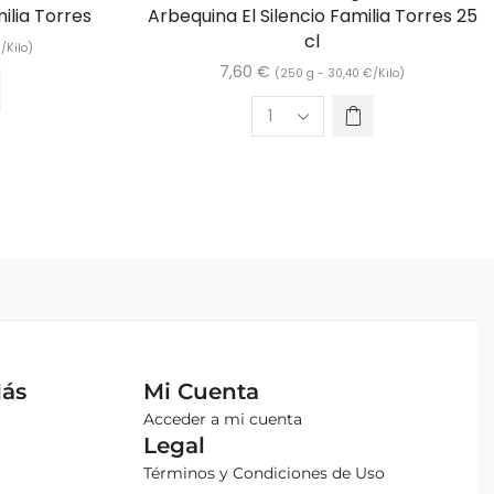
ilia Torres
Arbequina El Silencio Familia Torres 25
cl
€
/Kilo)
7,60
€
(250 g -
30,40
€
/Kilo)
Más
Mi Cuenta
Acceder a mi cuenta
Legal
Términos y Condiciones de Uso