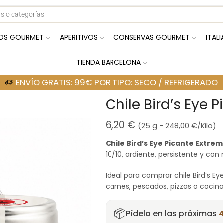
OS GOURMET
APERITIVOS
CONSERVAS GOURMET
ITAL
TIENDA BARCELONA
ENVÍO GRATIS: 99€ POR TIPO: SECO / REFRIGERADO
Chile Bird’s Eye 
6,20
€
(25 g -
248,00
€
/Kilo)
Chile Bird’s Eye Picante Extre
10/10, ardiente, persistente y con
Ideal para comprar chile Bird’s Ey
carnes, pescados, pizzas o cocina
📦
Pídelo en las próximas
4