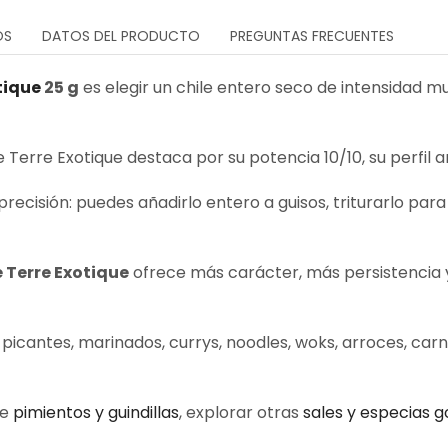
OS
DATOS DEL PRODUCTO
PREGUNTAS FRECUENTES
tique
25 g
es elegir un chile entero seco de intensidad m
de Terre Exotique destaca por su potencia 10/10, su perfil 
recisión: puedes añadirlo entero a guisos, triturarlo para
e Terre Exotique
ofrece más carácter, más persistencia 
 picantes, marinados, currys, noodles, woks, arroces, carn
de
pimientos y guindillas
, explorar otras
sales y especias 