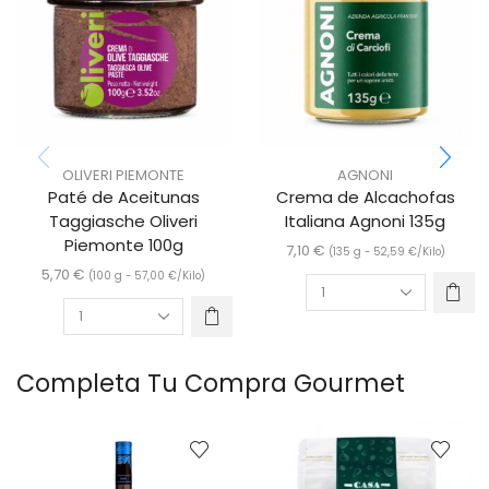
OLIVERI PIEMONTE
AGNONI
Paté de Aceitunas
Crema de Alcachofas
Taggiasche Oliveri
Italiana Agnoni 135g
Piemonte 100g
7,10
€
(135 g -
52,59
€
/Kilo)
5,70
€
(100 g -
57,00
€
/Kilo)
Completa Tu Compra Gourmet