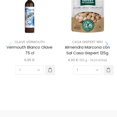
OLAVE VERMOUTH
CASA GISPERT 1851
Vermouth Blanco Olave
Almendra Marcona con
75 cl
Sal Casa Gispert 125g
6,95
€
4,90
€
(125 g -
39,20
€
/Kilo)