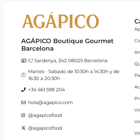
C
Ap
AGÁPICO Boutique Gourmet
Co
Barcelona
An
C/ Sardenya, 342 08025 Barcelona
Qu
Martes - Sabado de 10:30h a 14:30h y de
Pa
16:30 a 20:30h
Ac
+34 661 598 204
Pr
hola@agapico.com
Vi
@agapicofood
Vi
@agapicofood
Vi