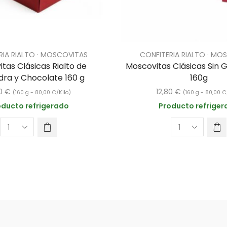
RIA RIALTO · MOSCOVITAS
CONFITERIA RIALTO · MO
tas Clásicas Rialto de
Moscovitas Clásicas Sin G
ra y Chocolate 160 g
160g
80
€
12,80
€
(160 g -
80,00
€
/Kilo)
(160 g -
80,00
€
oducto refrigerado
Producto refriger