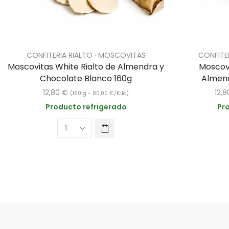
CONFITERIA RIALTO · MOSCOVITAS
CONFITE
Moscovitas White Rialto de Almendra y
Moscovi
Chocolate Blanco 160g
Almend
12,80
€
12,
(160 g -
80,00
€
/Kilo)
Producto refrigerado
Pr