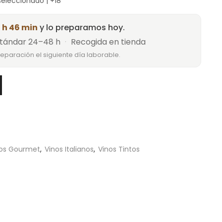
 seleccionado | +18
 h 46 min
y lo preparamos hoy.
tándar 24–48 h
·
Recogida en tienda
reparación el siguiente día laborable.
nos Gourmet
,
Vinos Italianos
,
Vinos Tintos