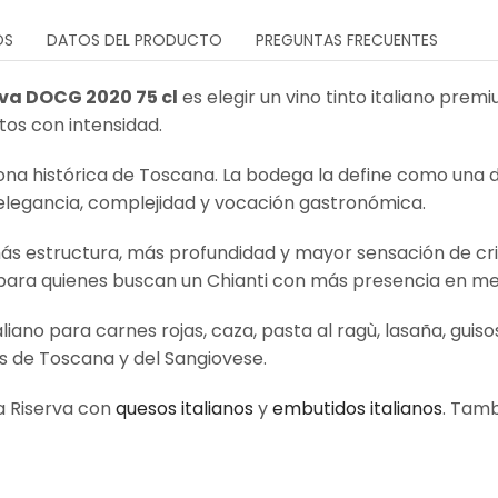
OS
DATOS DEL PRODUCTO
PREGUNTAS FRECUENTES
rva DOCG 2020 75 cl
es elegir un vino tinto italiano pr
os con intensidad.
zona histórica de Toscana. La bodega la define como una 
elegancia, complejidad y vocación gastronómica.
 más estructura, más profundidad y mayor sensación de cr
al para quienes buscan un Chianti con más presencia en me
no para carnes rojas, caza, pasta al ragù, lasaña, guisos,
 de Toscana y del Sangiovese.
a Riserva con
quesos italianos
y
embutidos italianos
. Tam