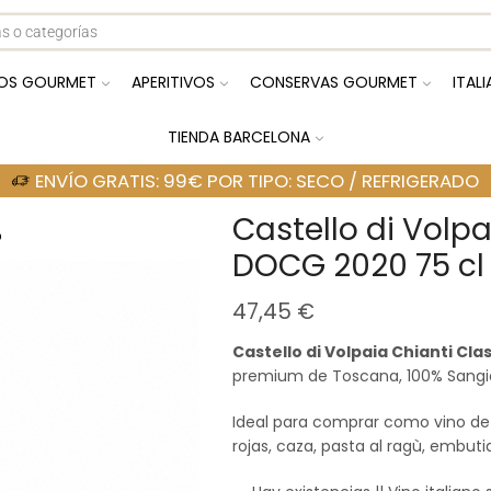
OS GOURMET
APERITIVOS
CONSERVAS GOURMET
ITAL
TIENDA BARCELONA
ENVÍO GRATIS: 99€ POR TIPO: SECO / REFRIGERADO
Castello di Volpa
o
DOCG 2020 75 cl
47,45
€
Castello di Volpaia Chianti Cla
premium de Toscana, 100% Sangiov
Ideal para comprar como vino de r
rojas, caza, pasta al ragù, embut