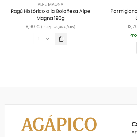
ALPE MAGNA
Ragù Histórico a la Boloñesa Alpe
Parmigian
Magna 190g
8,90
€
13,7
(180 g -
49,44
€
/Kilo)
Pro
C
Ap