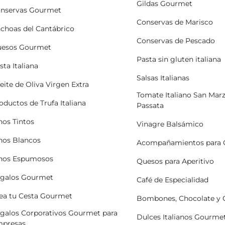
Gildas Gourmet
nservas Gourmet
Conservas de Marisco
choas del Cantábrico
Conservas de Pescado
esos Gourmet
Pasta sin gluten italiana
sta Italiana
Salsas Italianas
eite de Oliva Virgen Extra
Tomate Italiano San Mar
oductos de Trufa Italiana
Passata
nos Tintos
Vinagre Balsámico
nos Blancos
Acompañamientos para 
nos Espumosos
Quesos para Aperitivo
galos Gourmet
Café de Especialidad
ea tu Cesta Gourmet
Bombones, Chocolate y
galos Corporativos Gourmet para
Dulces Italianos Gourme
presas