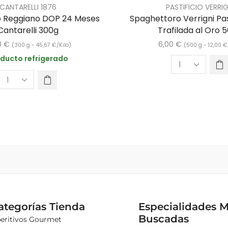
CANTARELLI 1876
PASTIFICIO VERRIG
o Reggiano DOP 24 Meses
Spaghettoro Verrigni Pas
Cantarelli 300g
Trafilada al Oro 
0
€
6,00
€
(300 g -
45,67
€
/Kilo)
(500 g -
12,00
€
ducto refrigerado
ategorías Tienda
Especialidades 
Buscadas
eritivos Gourmet