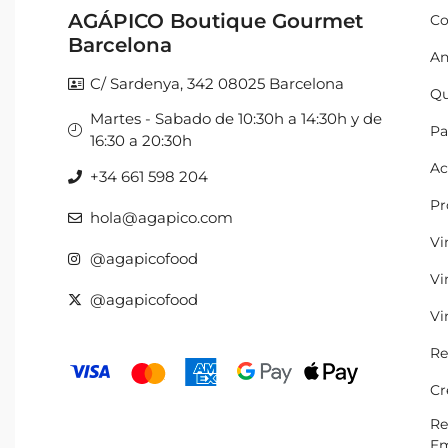
AGÁPICO Boutique Gourmet
Co
Barcelona
An
C/ Sardenya, 342 08025 Barcelona
Qu
Martes - Sabado de 10:30h a 14:30h y de
Pa
16:30 a 20:30h
Ac
+34 661 598 204
Pr
hola@agapico.com
Vi
@agapicofood
Vi
@agapicofood
Vi
Re
Cr
Re
Em