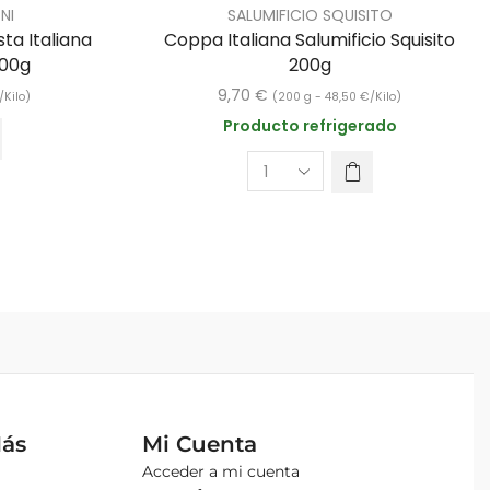
NI
SALUMIFICIO SQUISITO
ta Italiana
Coppa Italiana Salumificio Squisito
500g
200g
9,70
€
/Kilo)
(200 g -
48,50
€
/Kilo)
Producto refrigerado
Más
Mi Cuenta
Acceder a mi cuenta