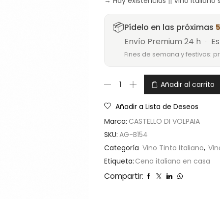
→ Hay existencias || Vino italiano
📦
Pídelo en las próximas
5
Envío Premium 24 h
·
Es
Fines de semana y festivos: p
Añadir al carrito
Añadir a Lista de Deseos
Marca:
CASTELLO DI VOLPAIA
SKU:
AG-B154
Categoría
Vino Tinto Italiano
,
Vi
Etiqueta:
Cena italiana en casa
Compartir: