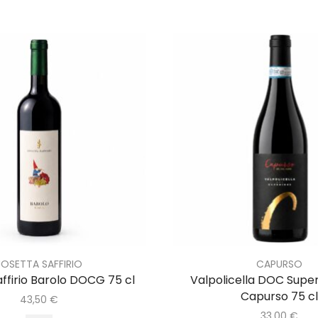
JOSETTA SAFFIRIO
CAPURSO
ffirio Barolo DOCG 75 cl
Valpolicella DOC Super
Capurso 75 cl
43,50
€
33,00
€