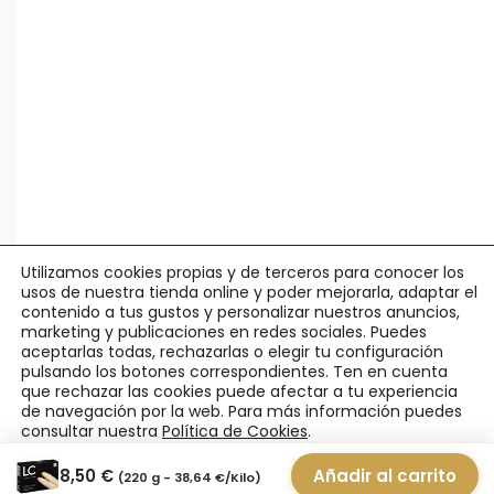
Utilizamos cookies propias y de terceros para conocer los
usos de nuestra tienda online y poder mejorarla, adaptar el
contenido a tus gustos y personalizar nuestros anuncios,
marketing y publicaciones en redes sociales. Puedes
aceptarlas todas, rechazarlas o elegir tu configuración
pulsando los botones correspondientes. Ten en cuenta
© Agápico -
Legal y Privacidad
·
Política Cookies
·
Condiciones
que rechazar las cookies puede afectar a tu experiencia
Uso
·
Pedidos y Devoluciones
de navegación por la web. Para más información puedes
consultar nuestra
Política de Cookies
.
Aceptar
Rechazar
Ajustes
8,50
€
Añadir al carrito
(220 g -
38,64
€
/Kilo)