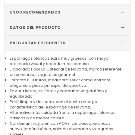
+
USOS RECOMENDADOS
+
DATOS DEL PRODUCTO
+
PREGUNTAS FRECUENTES
Espárragos blancos extra muy gruesos, con mayor
presencia visual y bocado más carnoso.
Elaborados por La Catedral de Navarra, marca referente
en conservas vegetales gourmet.
Formato 6-8 frutos, ideal para servir como entrante
elegante o pieza principal de aperitivo.
Textura tierna, sin fibras y con sabor vegetal fino y
equilibrado.
Perfil limpio y delicado, con el punto amargo
característico del espárrago de Navarra.
Alternativa más cuidada frente a espárragos blancos
básicos o de menor calibre.
Combinan muy bien con AOVE, ventresca, anchoas,
huevo, jamón ibérico, salmón ahumado y vinagretas
suaves.