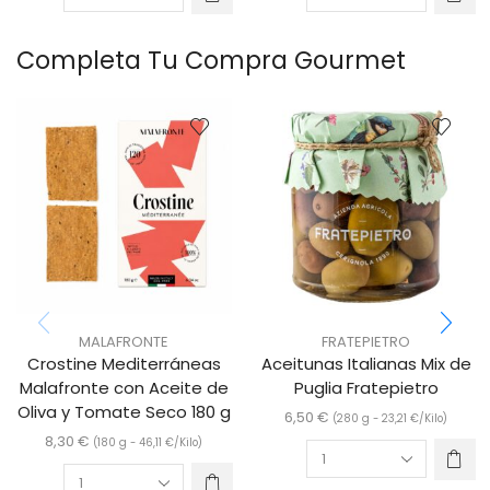
Completa Tu Compra Gourmet
MALAFRONTE
FRATEPIETRO
Crostine Mediterráneas
Aceitunas Italianas Mix de
Malafronte con Aceite de
Puglia Fratepietro
Oliva y Tomate Seco 180 g
6,50
€
(280 g -
23,21
€
/Kilo)
8,30
€
(180 g -
46,11
€
/Kilo)