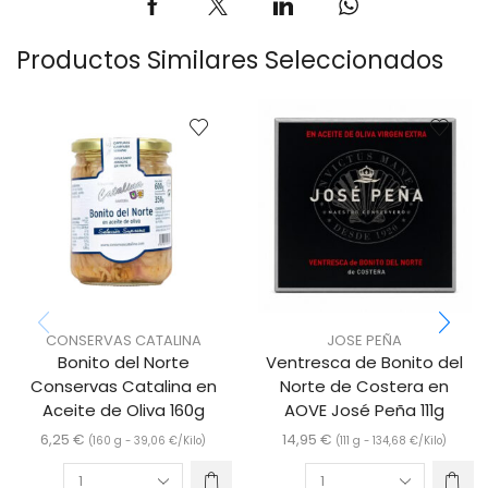
Productos Similares Seleccionados
CONSERVAS CATALINA
JOSE PEÑA
Bonito del Norte
Ventresca de Bonito del
Conservas Catalina en
Norte de Costera en
Aceite de Oliva 160g
AOVE José Peña 111g
6,25
€
14,95
€
(160 g -
39,06
€
/Kilo)
(111 g -
134,68
€
/Kilo)