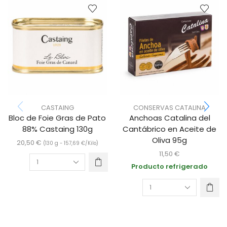
CASTAING
CONSERVAS CATALINA
Bloc de Foie Gras de Pato
Anchoas Catalina del
88% Castaing 130g
Cantábrico en Aceite de
Oliva 95g
20,50
€
(130 g -
157,69
€
/Kilo)
11,50
€
Producto refrigerado