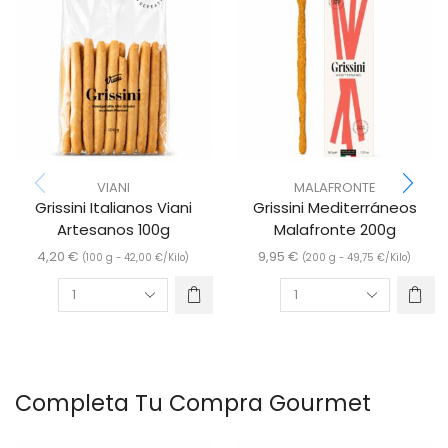
VIANI
MALAFRONTE
Grissini Italianos Viani
Grissini Mediterráneos
Artesanos 100g
Malafronte 200g
4,20
€
9,95
€
(100 g -
42,00
€
/Kilo)
(200 g -
49,75
€
/Kilo)
Completa Tu Compra Gourmet