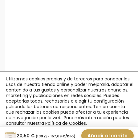
Utilizamos cookies propias y de terceros para conocer los
usos de nuestra tienda online y poder mejorarla, adaptar el
contenido a tus gustos y personalizar nuestros anuncios,
marketing y publicaciones en redes sociales. Puedes
aceptarlas todas, rechazarlas o elegir tu configuración
pulsando los botones correspondientes. Ten en cuenta
© Agápico -
Legal y Privacidad
·
Política Cookies
·
Condiciones
que rechazar las cookies puede afectar a tu experiencia
Uso
·
Pedidos y Devoluciones
de navegación por la web. Para más información puedes
consultar nuestra
Política de Cookies
.
Aceptar
Rechazar
Ajustes
20,50
€
Añadir al carrito
(130 g -
157,69
€
/Kilo)