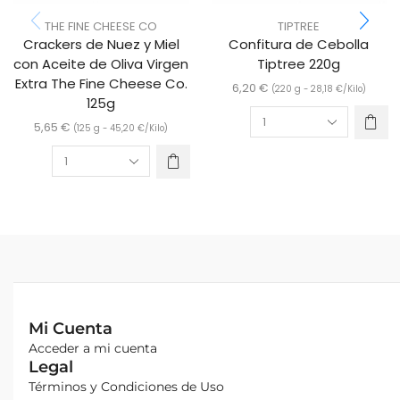
THE FINE CHEESE CO
TIPTREE
Crackers de Nuez y Miel
Confitura de Cebolla
con Aceite de Oliva Virgen
Tiptree 220g
Extra The Fine Cheese Co.
6,20
€
(220 g -
28,18
€
/Kilo)
125g
5,65
€
(125 g -
45,20
€
/Kilo)
Mi Cuenta
Acceder a mi cuenta
Legal
Términos y Condiciones de Uso