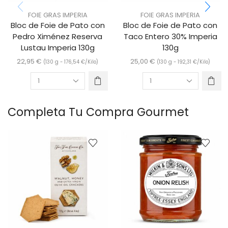
FOIE GRAS IMPERIA
FOIE GRAS IMPERIA
Bloc de Foie de Pato con
Bloc de Foie de Pato con
Pedro Ximénez Reserva
Taco Entero 30% Imperia
Lustau Imperia 130g
130g
22,95
€
25,00
€
(130 g -
176,54
€
/Kilo)
(130 g -
192,31
€
/Kilo)
Completa Tu Compra Gourmet